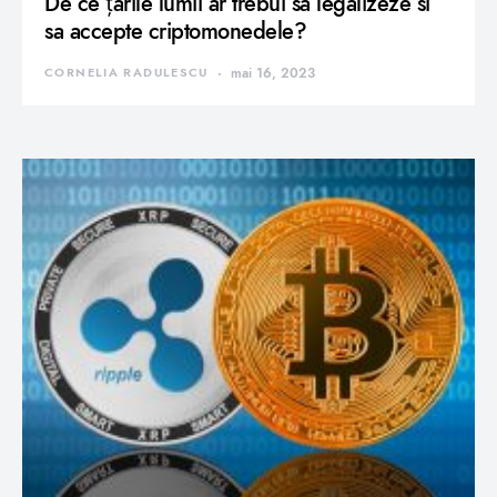
De ce țările lumii ar trebui să legalizeze si
sa accepte criptomonedele?
CORNELIA RADULESCU
mai 16, 2023