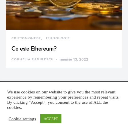
CRIPTOMONEDE
TEHNOLOGIE
Ce este Ethereum?
CORNELIA RADULESCU
ianuarie 13, 2022
We use cookies on our website to give you the most relevant
experience by remembering your preferences and repeat visits.
By clicking “Accept”, you consent to the use of ALL the
DEVORATOR MONDEN
cookies.
Cookie settings
ACCEPT