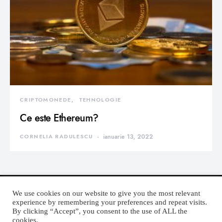
CRIPTOMONEDE
TEHNOLOGIE
Ce este Ethereum?
CORNELIA RADULESCU
ianuarie 13, 2022
We use cookies on our website to give you the most relevant
experience by remembering your preferences and repeat visits.
By clicking “Accept”, you consent to the use of ALL the
DEVORATOR MONDEN
cookies.