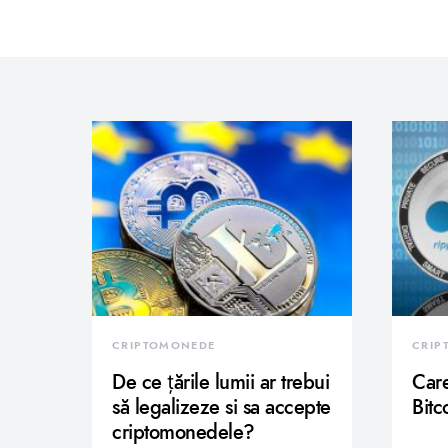
CRIPTOMONEDE
CRIP
De ce țările lumii ar trebui
Care
să legalizeze si sa accepte
Bitc
criptomonedele?