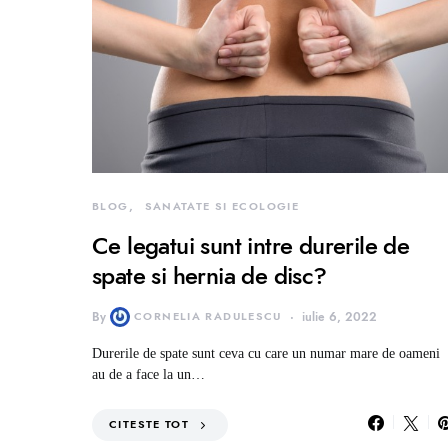
BLOG
SANATATE SI ECOLOGIE
Ce legatui sunt intre durerile de
spate si hernia de disc?
By
CORNELIA RADULESCU
iulie 6, 2022
Durerile de spate sunt ceva cu care un numar mare de oameni
au de a face la un…
CITESTE TOT