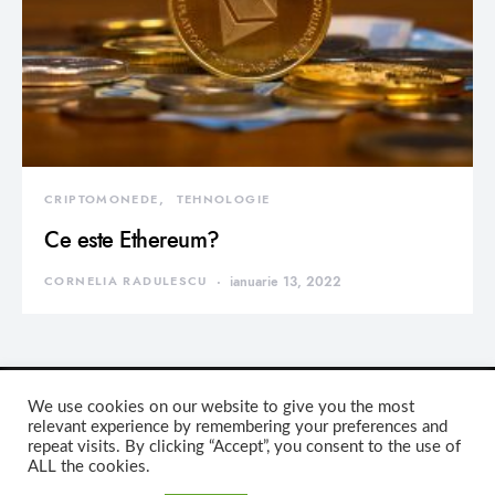
CRIPTOMONEDE
TEHNOLOGIE
Ce este Ethereum?
CORNELIA RADULESCU
ianuarie 13, 2022
We use cookies on our website to give you the most
relevant experience by remembering your preferences and
repeat visits. By clicking “Accept”, you consent to the use of
DEVORATOR MONDEN
ALL the cookies.