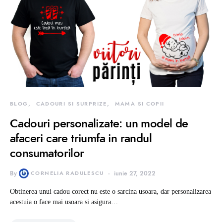
BLOG
CADOURI SI SURPRIZE
MAMA SI COPII
Cadouri personalizate: un model de
afaceri care triumfa in randul
consumatorilor
By
CORNELIA RADULESCU
iunie 27, 2022
Obtinerea unui cadou corect nu este o sarcina usoara, dar personalizarea
acestuia o face mai usoara si asigura…