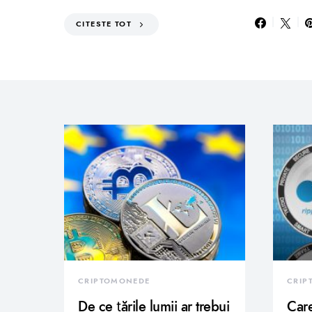
CITESTE TOT
CRIPTOMONEDE
CRIP
De ce țările lumii ar trebui
Care