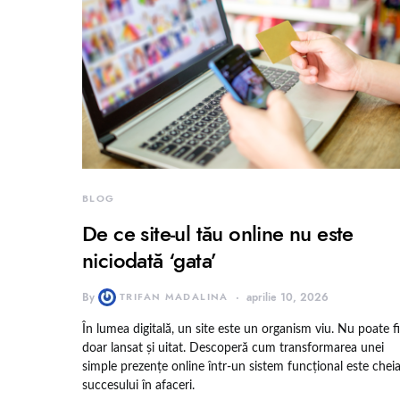
BLOG
De ce site-ul tău online nu este
niciodată ‘gata’
By
TRIFAN MADALINA
aprilie 10, 2026
În lumea digitală, un site este un organism viu. Nu poate fi
doar lansat și uitat. Descoperă cum transformarea unei
simple prezențe online într-un sistem funcțional este chei
succesului în afaceri.