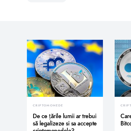
CRIPTOMONEDE
CRIP
De ce țările lumii ar trebui
Care
să legalizeze si sa accepte
Bitc
criptomonedele?