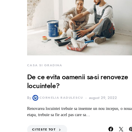
CASA SI GRADINA
De ce evita oamenii sa-si renoveze
locuintele?
By
CORNELIA RADULESCU
august 29, 2022
Renovarea locuintei trebuie sa insemne un nou incepus, o noua
etapa, trebuie sa fie acel pas care sa…
CITESTE TOT