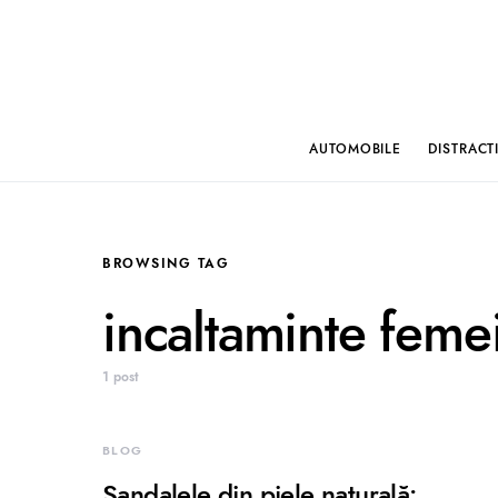
AUTOMOBILE
DISTRACT
BROWSING TAG
incaltaminte feme
1 post
BLOG
Sandalele din piele naturală: