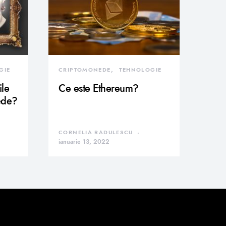
GIE
CRIPTOMONEDE
TEHNOLOGIE
ile
Ce este Ethereum?
ede?
CORNELIA RADULESCU
ianuarie 13, 2022