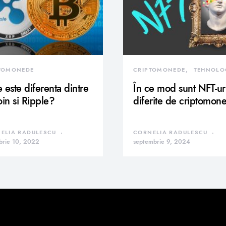
TOMONEDE
CRIPTOMONEDE
TEHNOLO
 este diferenta dintre
În ce mod sunt NFT-ur
oin si Ripple?
diferite de criptomon
ELIA RADULESCU
CORNELIA RADULESCU
brie 10, 2022
septembrie 9, 2024