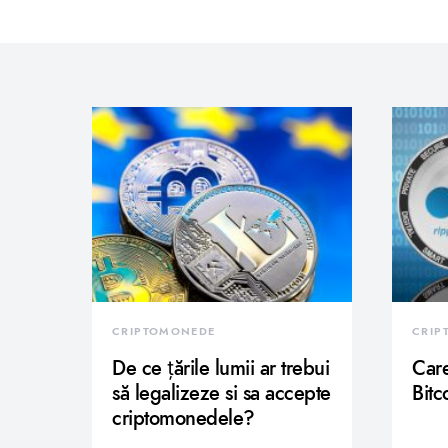
CRIPTOMONEDE
CRIP
De ce țările lumii ar trebui
Care
să legalizeze si sa accepte
Bitc
criptomonedele?