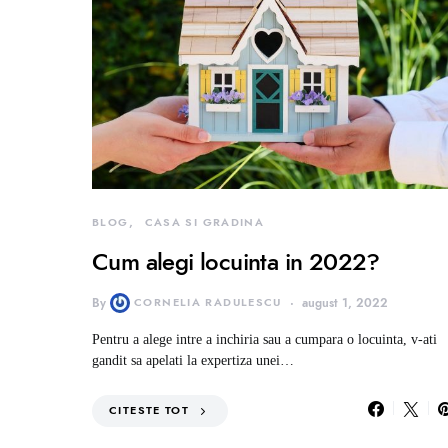
BLOG
CASA SI GRADINA
Cum alegi locuinta in 2022?
By
CORNELIA RADULESCU
august 1, 2022
Pentru a alege intre a inchiria sau a cumpara o locuinta, v-ati
gandit sa apelati la expertiza unei…
CITESTE TOT