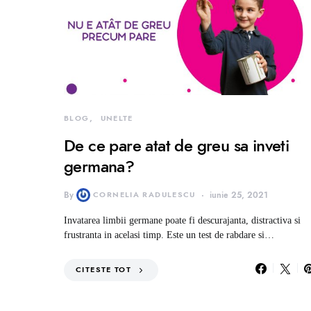
BLOG
UNELTE
De ce pare atat de greu sa inveti
germana?
By
CORNELIA RADULESCU
iunie 25, 2021
Invatarea limbii germane poate fi descurajanta, distractiva si
frustranta in acelasi timp. Este un test de rabdare si…
CITESTE TOT