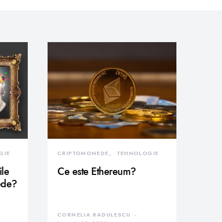
GIE
CRIPTOMONEDE
TEHNOLOGIE
ile
Ce este Ethereum?
ede?
CORNELIA RADULESCU