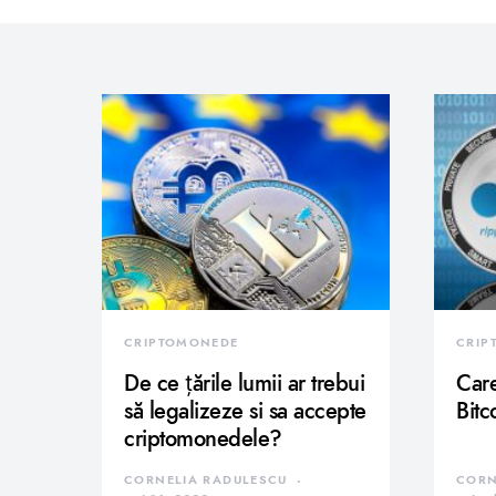
CRIPTOMONEDE
CRIP
De ce țările lumii ar trebui
Care
să legalizeze si sa accepte
Bitc
criptomonedele?
CORNELIA RADULESCU
CORN