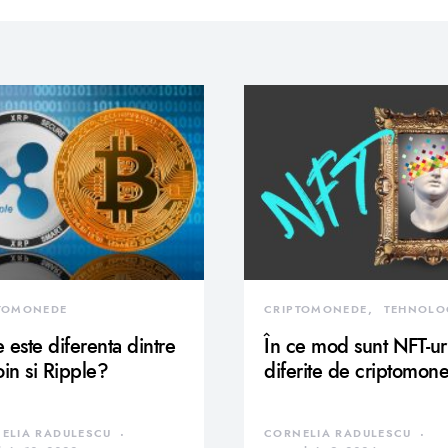
TOMONEDE
CRIPTOMONEDE
TEHNOLO
 este diferenta dintre
În ce mod sunt NFT-ur
oin si Ripple?
diferite de criptomon
ELIA RADULESCU
CORNELIA RADULESCU