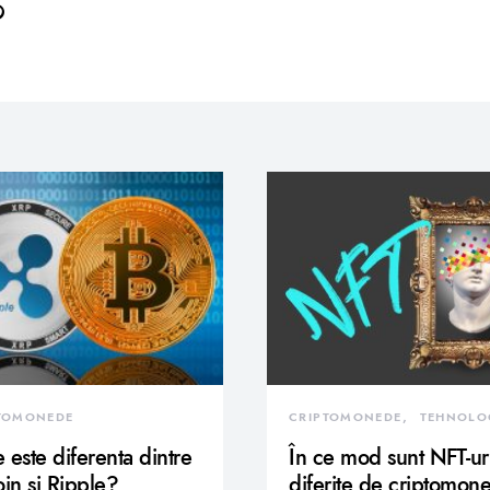
TOMONEDE
CRIPTOMONEDE
TEHNOLO
 este diferenta dintre
În ce mod sunt NFT-ur
oin si Ripple?
diferite de criptomon