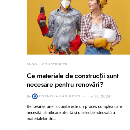
BLOG
CONSTRUCTII
Ce materiale de construcții sunt
necesare pentru renovări?
By
CORNELIA RADULESCU
mai 30, 2024
Renovarea unei locuințe este un proces complex care
necesită planificare atentă și o selecție adecvată a
materialelor de…