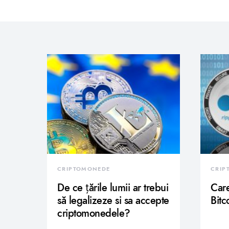
CRIPTOMONEDE
CRIP
De ce țările lumii ar trebui
Care
să legalizeze si sa accepte
Bitc
criptomonedele?