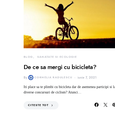
BLOG
SANATATE SI ECOLOGIE
De ce sa mergi cu bicicleta?
By
CORNELIA RADULESCU
iunie 7, 2021
Iti place sa te plimbi cu bicicleta dar de asemenea participi si l
diverse concursuri de ciclism? Atunci…
CITESTE TOT