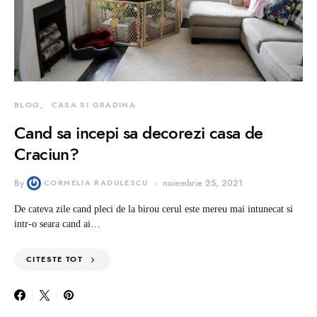
BLOG
CASA SI GRADINA
Cand sa incepi sa decorezi casa de
Craciun?
By
CORNELIA RADULESCU
noiembrie 25, 2021
De cateva zile cand pleci de la birou cerul este mereu mai intunecat si
intr-o seara cand ai…
CITESTE TOT