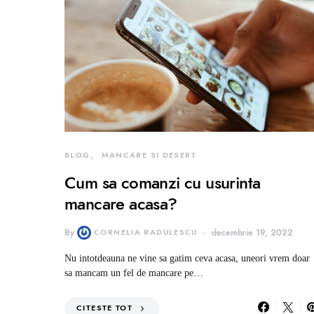
BLOG
MANCARE SI DESERT
Cum sa comanzi cu usurinta
mancare acasa?
By
CORNELIA RADULESCU
decembrie 19, 2022
Nu intotdeauna ne vine sa gatim ceva acasa, uneori vrem doar
sa mancam un fel de mancare pe…
CITESTE TOT