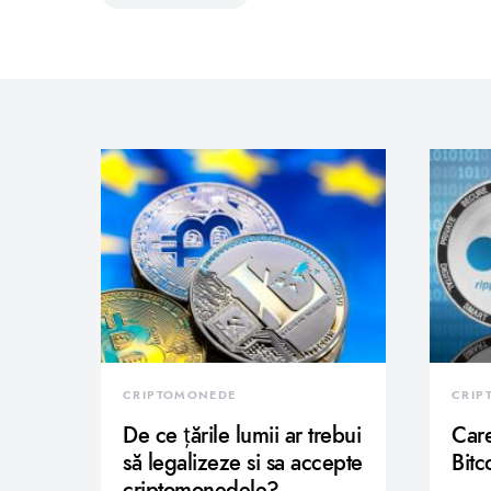
CRIPTOMONEDE
CRIP
De ce țările lumii ar trebui
Care
să legalizeze si sa accepte
Bitc
criptomonedele?