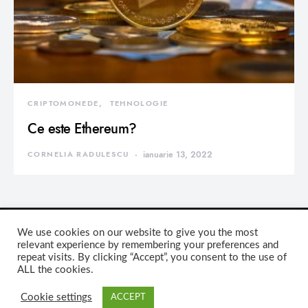
CRIPTOMONEDE
TEHNOLOGIE
Ce este Ethereum?
CORNELIA RADULESCU
ianuarie 13, 2022
We use cookies on our website to give you the most
relevant experience by remembering your preferences and
repeat visits. By clicking “Accept”, you consent to the use of
DEVORATOR MONDEN
ALL the cookies.
Cookie settings
ACCEPT