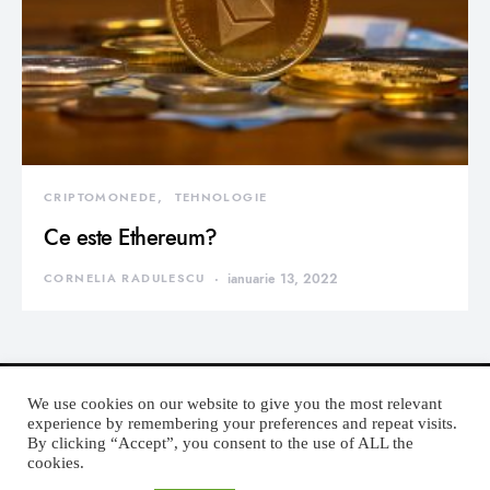
CRIPTOMONEDE
TEHNOLOGIE
Ce este Ethereum?
CORNELIA RADULESCU
ianuarie 13, 2022
We use cookies on our website to give you the most relevant
experience by remembering your preferences and repeat visits.
By clicking “Accept”, you consent to the use of ALL the
DEVORATOR MONDEN
cookies.