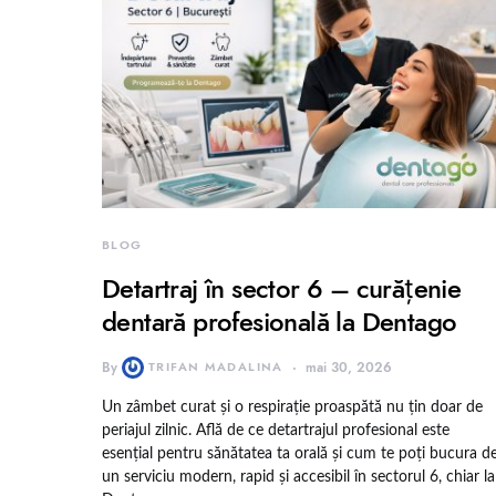
BLOG
Detartraj în sector 6 – curățenie
dentară profesională la Dentago
By
TRIFAN MADALINA
mai 30, 2026
Un zâmbet curat și o respirație proaspătă nu țin doar de
periajul zilnic. Află de ce detartrajul profesional este
esențial pentru sănătatea ta orală și cum te poți bucura d
un serviciu modern, rapid și accesibil în sectorul 6, chiar la