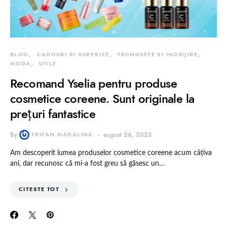
BLOG
CADOURI SI SURPRIZE
FRUMUSETE SI INGRIJIRE
MODA
UTILE
Recomand Yselia pentru produse
cosmetice coreene. Sunt originale la
prețuri fantastice
By
TRIFAN MADALINA
august 26, 2025
Am descoperit lumea produselor cosmetice coreene acum câțiva
ani, dar recunosc că mi-a fost greu să găsesc un…
CITESTE TOT