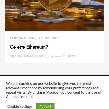
CRIPTOMONEDE
TEHNOLOGIE
Ce este Ethereum?
CORNELIA RADULESCU
ianuarie 13, 2022
We use cookies on our website to give you the most
relevant experience by remembering your preferences and
repeat visits. By clicking “Accept”, you consent to the use of
DEVORATOR MONDEN
ALL the cookies.
Cookie settings
ACCEPT