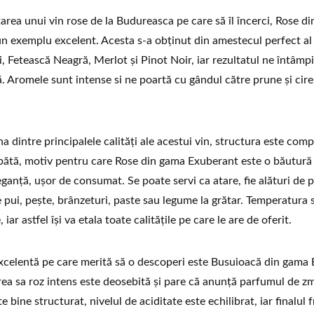
tarea unui vin rose de la Budureasca pe care să îl încerci, Rose d
n exemplu excelent. Acesta s-a obținut din amestecul perfect al
i, Fetească Neagră, Merlot și Pinot Noir, iar rezultatul ne întâmp
ă. Aromele sunt intense si ne poartă cu gândul către prune și cir
na dintre principalele calități ale acestui vin, structura este comp
pătă, motiv pentru care Rose din gama Exuberant este o băutură 
eganță, ușor de consumat. Se poate servi ca atare, fie alături de
 pui, pește, brânzeturi, paste sau legume la grătar. Temperatura s
, iar astfel își va etala toate calitățile pe care le are de oferit.
xcelentă pe care merită să o descoperi este Busuioacă din gama
a sa roz intens este deosebită și pare că anunță parfumul de z
e bine structurat, nivelul de aciditate este echilibrat, iar finalul