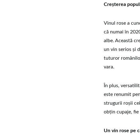
Creșterea popula
Vinul rose a cuno
că numai în 2020
albe. Această cre
un vin serios și
tuturor românilor
vara.
În plus, versatil
este renumit pen
strugurii roșii c
obțin cupaje, fie
Un vin rose pe ca