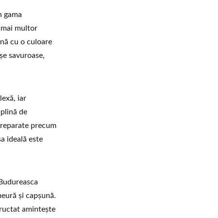
in gama
 mai multor
ină cu o culoare
eșe savuroase,
lexă, iar
plină de
 preparate precum
a ideală este
 Budureasca
meură și capșună.
 fructat amintește