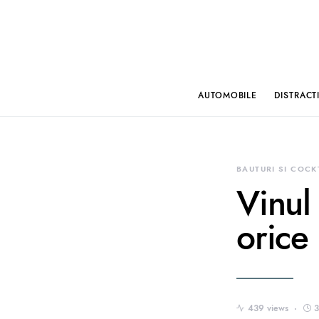
AUTOMOBILE
DISTRACT
BAUTURI SI COCK
Vinul
orice
439 views
3