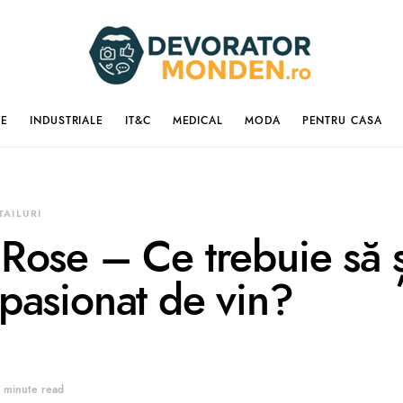
IE
INDUSTRIALE
IT&C
MEDICAL
MODA
PENTRU CASA
TAILURI
 Rose – Ce trebuie să ș
 pasionat de vin?
 minute read