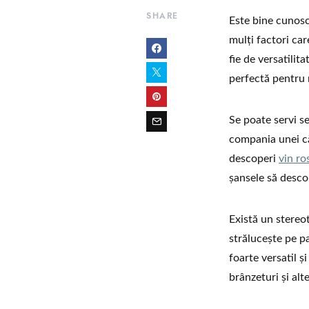
SHARE
Este bine cunoscu
mulți factori ca
fie de versatilit
perfectă pentru 
Se poate servi se
compania unei căr
descoperi
vin ro
șansele să descop
Există un stereo
strălucește pe pa
foarte versatil ș
brânzeturi și alt