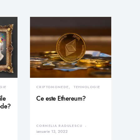
GIE
CRIPTOMONEDE
TEHNOLOGIE
ile
Ce este Ethereum?
ede?
CORNELIA RADULESCU
ianuarie 13, 2022