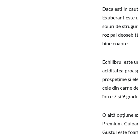
Daca esti in cau
Exuberant este u
soiuri de strugur
roz pal deosebit
bine coapte.
Echilibrul este u
aciditatea proas
prospețime și el
cele din carne de
între 7 și 9 grade
O altă opțiune e
Premium. Culoare
Gustul este foart