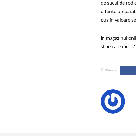
de sucul de rodie
diferite preparat
pus în valoare s
În magazinul onl
și pe care merită
0
Shares