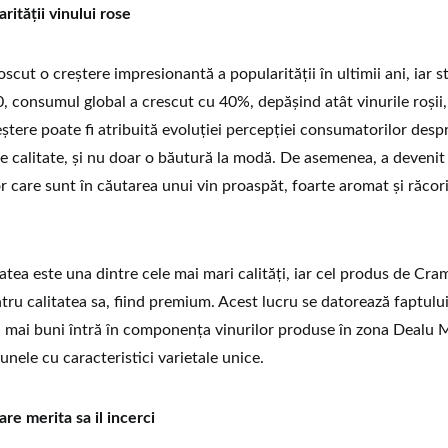
rității vinului rose
scut o creștere impresionantă a popularității în ultimii ani, iar st
, consumul global a crescut cu 40%, depășind atât vinurile roșii, 
ștere poate fi atribuită evoluției percepției consumatorilor despr
 de calitate, și nu doar o băutură la modă. De asemenea, a devenit
 care sunt în căutarea unui vin proaspăt, foarte aromat și răcorit
itatea este una dintre cele mai mari calități, iar cel produs de C
tru calitatea sa, fiind premium. Acest lucru se datorează faptulu
ei mai buni întră în componența vinurilor produse în zona Dealu M
 unele cu caracteristici varietale unice.
re merita sa il incerci