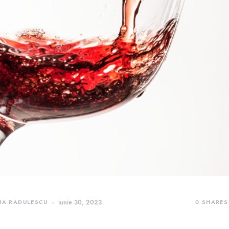
IA RADULESCU
iunie 30, 2023
0
SHARES