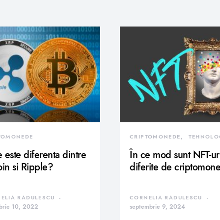
TOMONEDE
CRIPTOMONEDE
TEHNOLO
 este diferenta dintre
În ce mod sunt NFT-ur
oin si Ripple?
diferite de criptomon
ELIA RADULESCU
CORNELIA RADULESCU
brie 10, 2022
septembrie 9, 2024