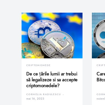
CRIPTOMONEDE
CRIP
De ce țările lumii ar trebui
Care
să legalizeze si sa accepte
Bitc
criptomonedele?
CORNELIA RADULESCU
CORN
mai 16, 2023
noiem