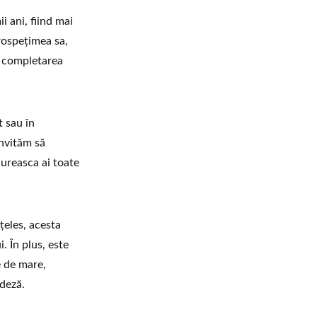
i ani, fiind mai
rospețimea sa,
fi completarea
t sau în
invităm să
dureasca ai toate
țeles, acesta
. În plus, este
e de mare,
ndeză.