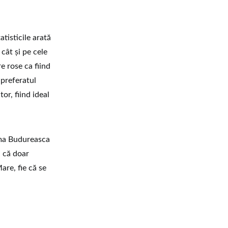
atisticile arată
cât și pe cele
e rose ca fiind
 preferatul
or, fiind ideal
rama Budureasca
i că doar
are, fie că se