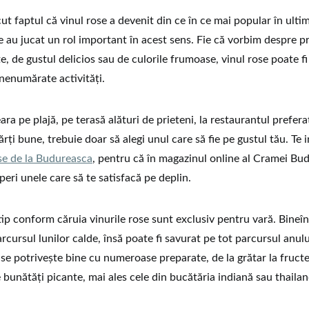
t faptul că vinul rose a devenit din ce în ce mai popular în ultimi
re au jucat un rol important în acest sens. Fie că vorbim despre p
ate, de gustul delicios sau de culorile frumoase, vinul rose poate 
nenumărate activități.
ara pe plajă, pe terasă alături de prieteni, la restaurantul prefera
ți bune, trebuie doar să alegi unul care să fie pe gustul tău. Te 
se de la Budureasca
, pentru că în magazinul online al Cramei Bu
eri unele care să te satisfacă pe deplin.
tip conform căruia vinurile rose sunt exclusiv pentru vară. Bineîn
rcursul lunilor calde, însă poate fi savurat pe tot parcursul anului
i se potrivește bine cu numeroase preparate, de la grătar la fruct
e bunătăți picante, mai ales cele din bucătăria indiană sau thaila