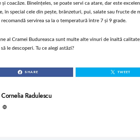
 și coacăze. Bineînțeles, se poate servi ca atare, dar este excelent
e, în special cele din pește, brânzeturi, pui, salate sau fructe de 
e recomandă servirea sa la o temperatură între 7 și 9 grade.
ine al Cramei Budureasca sunt multe alte vinuri de înaltă calitate
 să le descoperi. Tu ce alegi astăzi?
SHARE
TWEET
Cornelia Radulescu