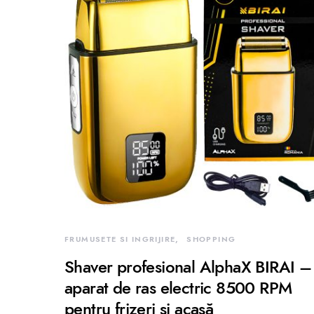
FRUMUSETE SI INGRIJIRE
SHOPPING
Shaver profesional AlphaX BIRAI –
aparat de ras electric 8500 RPM
pentru frizeri și acasă