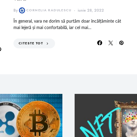
By
CORNELIA RADULESCU
iunie 28, 2022
În general, vara ne dorim să purtăm doar încălțăminte cât
mai lejeră și mai confortabilă, iar cel mai…
CITESTE TOT