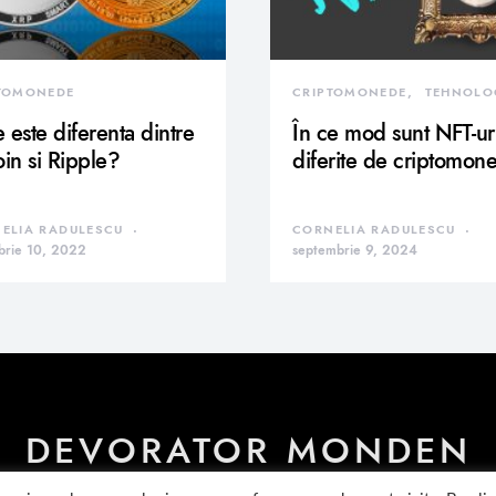
TOMONEDE
CRIPTOMONEDE
TEHNOLO
 este diferenta dintre
În ce mod sunt NFT-ur
oin si Ripple?
diferite de criptomon
ELIA RADULESCU
CORNELIA RADULESCU
brie 10, 2022
septembrie 9, 2024
DEVORATOR MONDEN