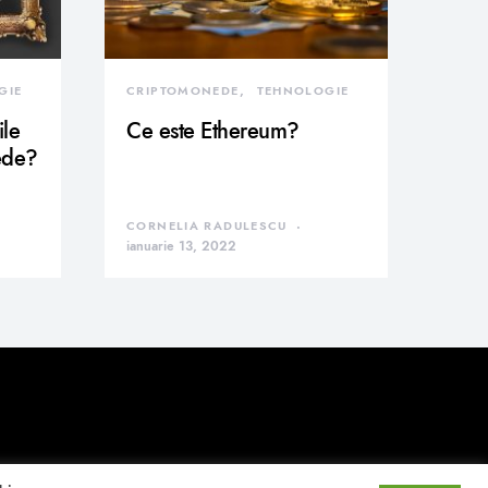
GIE
CRIPTOMONEDE
TEHNOLOGIE
ile
Ce este Ethereum?
ede?
CORNELIA RADULESCU
ianuarie 13, 2022