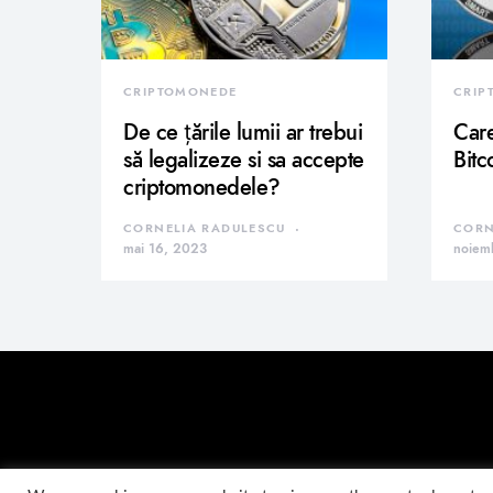
CRIPTOMONEDE
CRIP
De ce țările lumii ar trebui
Care
să legalizeze si sa accepte
Bitc
criptomonedele?
CORNELIA RADULESCU
CORN
mai 16, 2023
noiem