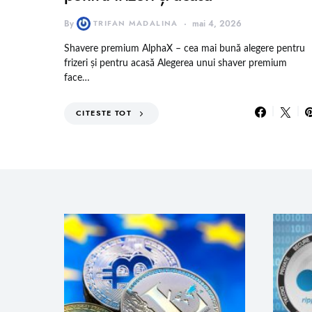
By
TRIFAN MADALINA
mai 4, 2026
Shavere premium AlphaX – cea mai bună alegere pentru
frizeri și pentru acasă Alegerea unui shaver premium
face…
CITESTE TOT