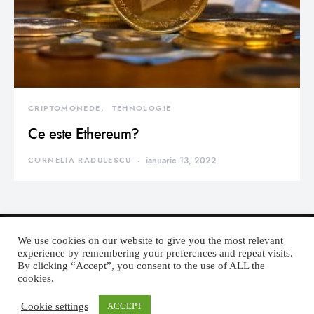
CRIPTOMONEDE
TEHNOLOGIE
Ce este Ethereum?
CORNELIA RADULESCU
ianuarie 13, 2022
We use cookies on our website to give you the most relevant
experience by remembering your preferences and repeat visits.
By clicking “Accept”, you consent to the use of ALL the
DEVORATOR MONDEN
cookies.
Cookie settings
ACCEPT