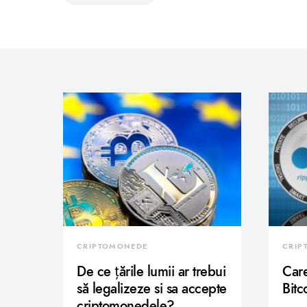
CRIPTOMONEDE
CRIP
De ce țările lumii ar trebui
Care
să legalizeze si sa accepte
Bitc
criptomonedele?