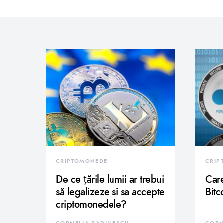
CRIPTOMONEDE
CRIP
De ce țările lumii ar trebui
Care
să legalizeze si sa accepte
Bitc
criptomonedele?
CORNELIA RADULESCU
CORN