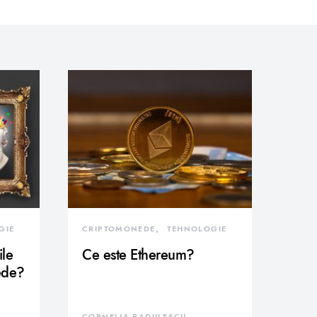
GIE
CRIPTOMONEDE
TEHNOLOGIE
ile
Ce este Ethereum?
ede?
CORNELIA RADULESCU