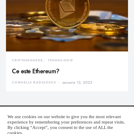
CRIPTOMONEDE
TEHNOLOGIE
Ce este Ethereum?
CORNELIA RADULESCU
ianuarie 13, 2022
We use cookies on our website to give you the most relevant
experience by remembering your preferences and repeat visits.
By clicking “Accept”, you consent to the use of ALL the
DEVORATOR MONDEN
cookies.