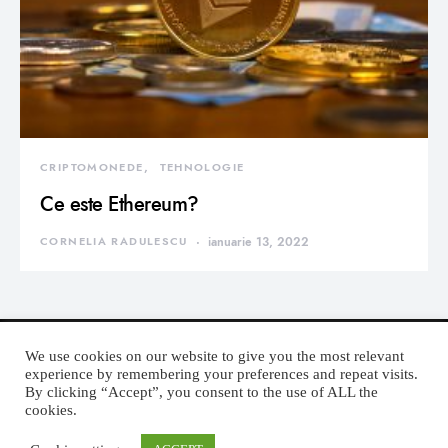
CRIPTOMONEDE
TEHNOLOGIE
Ce este Ethereum?
CORNELIA RADULESCU
ianuarie 13, 2022
We use cookies on our website to give you the most relevant
experience by remembering your preferences and repeat visits.
By clicking “Accept”, you consent to the use of ALL the
DEVORATOR MONDEN
cookies.