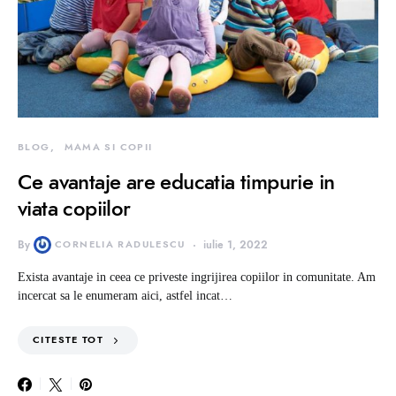
BLOG
MAMA SI COPII
Ce avantaje are educatia timpurie in
viata copiilor
By
CORNELIA RADULESCU
iulie 1, 2022
Exista avantaje in ceea ce priveste ingrijirea copiilor in comunitate. Am
incercat sa le enumeram aici, astfel incat…
CITESTE TOT