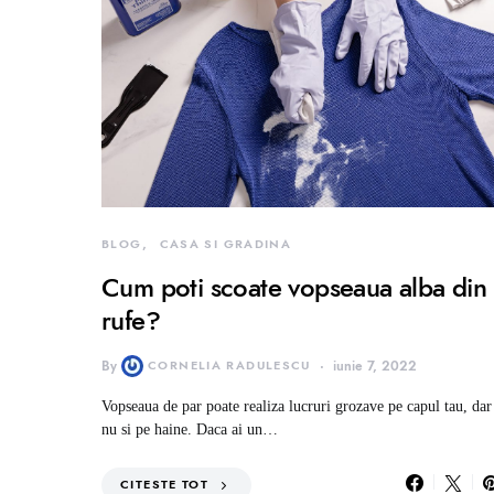
BLOG
CASA SI GRADINA
Cum poti scoate vopseaua alba din
rufe?
By
CORNELIA RADULESCU
iunie 7, 2022
Vopseaua de par poate realiza lucruri grozave pe capul tau, dar
nu si pe haine. Daca ai un…
CITESTE TOT