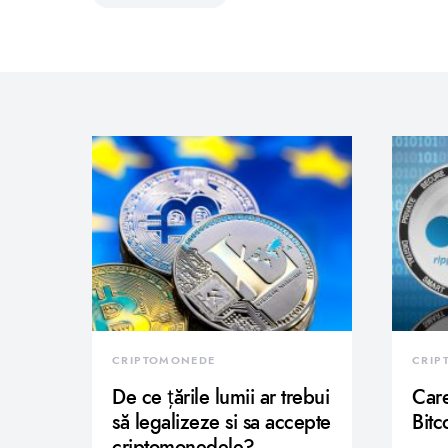
CRIPTOMONEDE
CRIP
De ce țările lumii ar trebui
Care
să legalizeze si sa accepte
Bitc
criptomonedele?