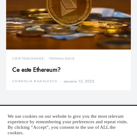
CRIPTOMONEDE
TEHNOLOGIE
Ce este Ethereum?
CORNELIA RADULESCU
ianuarie 13, 2022
We use cookies on our website to give you the most relevant
experience by remembering your preferences and repeat visits.
By clicking “Accept”, you consent to the use of ALL the
DEVORATOR MONDEN
cookies.