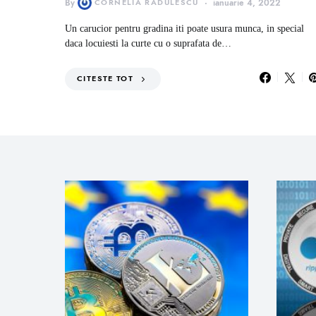
By
CORNELIA RADULESCU
ianuarie 4, 2022
Un carucior pentru gradina iti poate usura munca, in special
daca locuiesti la curte cu o suprafata de…
CITESTE TOT