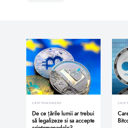
CRIPTOMONEDE
CRIP
De ce țările lumii ar trebui
Care
să legalizeze si sa accepte
Bitc
criptomonedele?