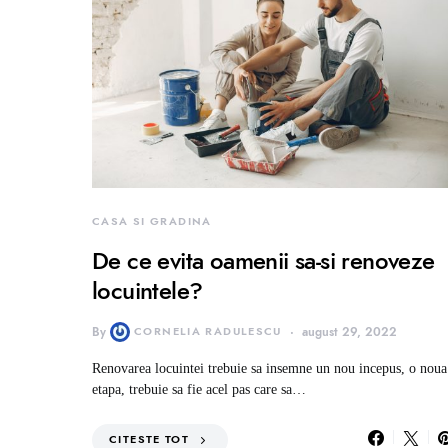
CASA SI GRADINA
De ce evita oamenii sa-si renoveze
locuintele?
By
CORNELIA RADULESCU
august 29, 2022
Renovarea locuintei trebuie sa insemne un nou incepus, o noua
etapa, trebuie sa fie acel pas care sa…
CITESTE TOT