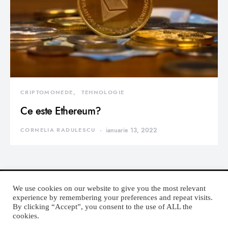
CRIPTOMONEDE
TEHNOLOGIE
Ce este Ethereum?
CORNELIA RADULESCU
ianuarie 13, 2022
We use cookies on our website to give you the most relevant
experience by remembering your preferences and repeat visits.
By clicking “Accept”, you consent to the use of ALL the
DEVORATOR MONDEN
cookies.