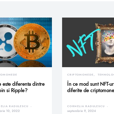
TOMONEDE
CRIPTOMONEDE
TEHNOLO
 este diferenta dintre
În ce mod sunt NFT-ur
oin si Ripple?
diferite de criptomon
ELIA RADULESCU
CORNELIA RADULESCU
brie 10, 2022
septembrie 9, 2024