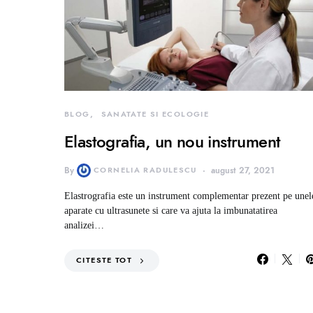
BLOG
SANATATE SI ECOLOGIE
Elastografia, un nou instrument
By
CORNELIA RADULESCU
august 27, 2021
Elastrografia este un instrument complementar prezent pe unel
aparate cu ultrasunete si care va ajuta la imbunatatirea
analizei…
CITESTE TOT