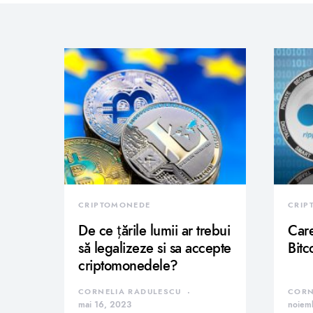
CRIPTOMONEDE
CRIP
De ce țările lumii ar trebui
Care
să legalizeze si sa accepte
Bitc
criptomonedele?
CORNELIA RADULESCU
CORN
mai 16, 2023
noiem