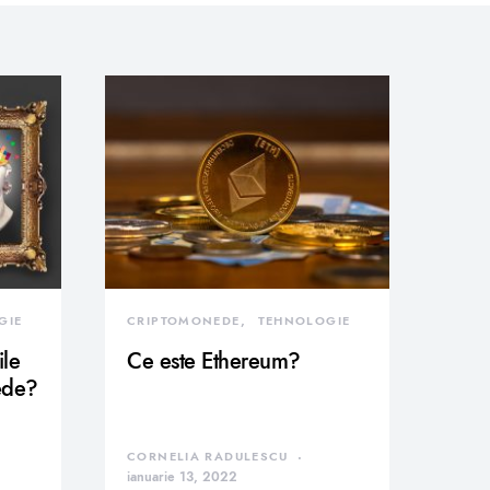
GIE
CRIPTOMONEDE
TEHNOLOGIE
ile
Ce este Ethereum?
ede?
CORNELIA RADULESCU
ianuarie 13, 2022