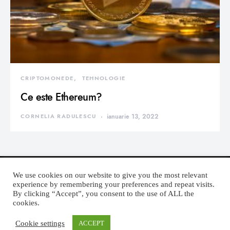
CRIPTOMONEDE
TEHNOLOGIE
Ce este Ethereum?
CORNELIA RADULESCU
ianuarie 13, 2022
We use cookies on our website to give you the most relevant
experience by remembering your preferences and repeat visits.
By clicking “Accept”, you consent to the use of ALL the
DEVORATOR MONDEN
cookies.
Cookie settings
ACCEPT