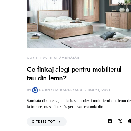
CONSTRUCTII SI AMENAJARI
Ce finisaj alegi pentru mobilierul
tau din lemn?
By
CORNELIA RADULESCU
mai 21, 2021
Sambata dimineata, ai decis sa lacuiesti mobilierul din lemn de
la intrare, masa din sufragerie sau comoda din…
CITESTE TOT