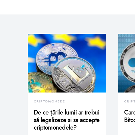
CRIPTOMONEDE
CRIP
De ce țările lumii ar trebui
Care
să legalizeze si sa accepte
Bitc
criptomonedele?