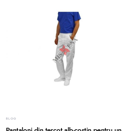
BLOG
Pantaloni din tercot alb-costin pentru un