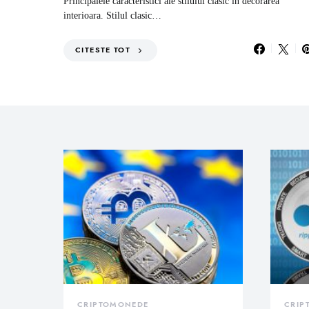
Principalele caracteristici ale stilului clasic in decorarea
interioara. Stilul clasic…
CITESTE TOT
CRIPTOMONEDE
CRIP