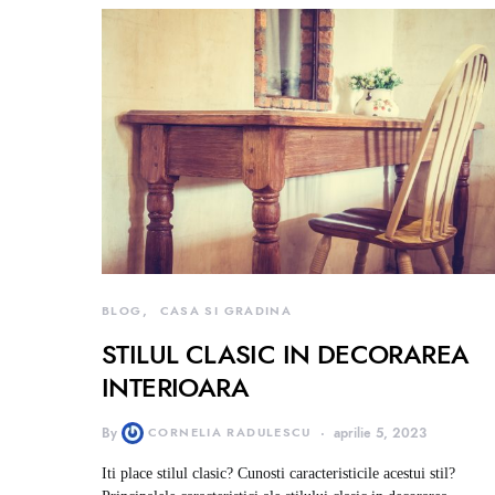
BLOG
CASA SI GRADINA
STILUL CLASIC IN DECORAREA
INTERIOARA
By
CORNELIA RADULESCU
aprilie 5, 2023
Iti place stilul clasic? Cunosti caracteristicile acestui stil?