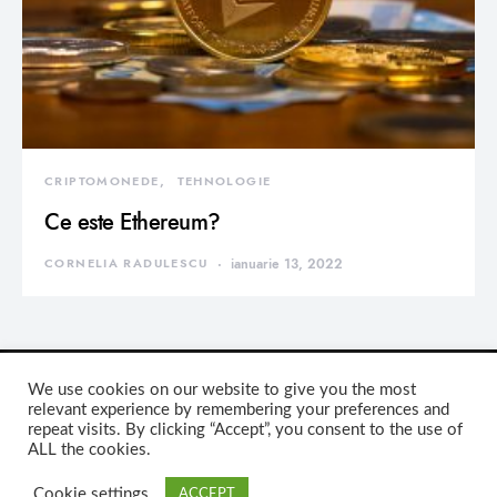
CRIPTOMONEDE
TEHNOLOGIE
Ce este Ethereum?
CORNELIA RADULESCU
ianuarie 13, 2022
We use cookies on our website to give you the most
relevant experience by remembering your preferences and
repeat visits. By clicking “Accept”, you consent to the use of
DEVORATOR MONDEN
ALL the cookies.
Cookie settings
ACCEPT