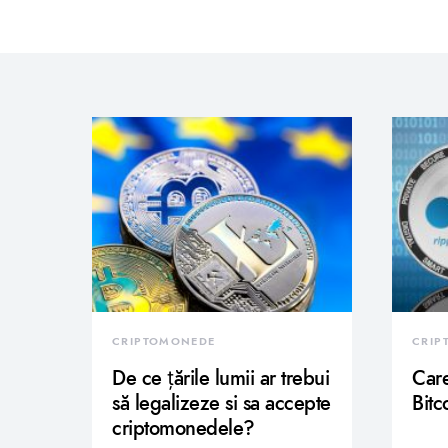
CRIPTOMONEDE
CRIP
De ce țările lumii ar trebui
Care
să legalizeze si sa accepte
Bitc
criptomonedele?