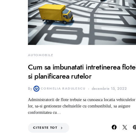
AUTOMOBILE
Cum sa imbunatati intretinerea flote
si planificarea rutelor
By
CORNELIA RADULESCU
decembrie 15, 2022
Administratorii de flote trebuie sa cunoasca locatia vehiculelor
lor, sa-si gestioneze cheltuielile cu combustibilul, sa asigure
conformitatea cu…
CITESTE TOT