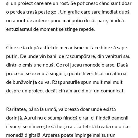
și un proiect care are un rost. Se poticnesc când sunt doar
o perdea trasă peste gol. Un grafic care sare imediat după
un anunț de ardere spune mai puțin decât pare, fiindcă
entuziasmul de moment se stinge repede.
Cine se ia după astfel de mecanisme ar face bine să sape
puțin. De unde vin banii de răscumpărare, din venituri sau
dintr-o emisiune nouă. Ce rol jucau monedele arse. Dacă
procesul se execută singur și poate fi verificat ori atârnă
de bunăvoința cuiva. Răspunsurile spun mult mai mult
despre un proiect decât cifra mare dintr-un comunicat.
Raritatea, până la urmă, valorează doar unde există
dorință. Aurul nu e scump fiindcă e rar, ci fiindcă oamenii
îl vor și se nimerește să fie și rar. La fel stă treaba cu orice
monedă digitală. Arderea poate împinge mai sus un