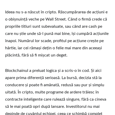
Ideea nu s-a născut în cripto. Răscumpărarea de acțiuni e
o obișnuință veche pe Wall Street. Când o firmă crede că
propriile titluri sunt subevaluate, sau când are cash pe
care nu știe unde să-l pună mai bine, își cumpără acțiunile
înapoi. Numărul lor scade, profitul pe acțiune crește pe
hârtie, iar cei rămași dețin o felie mai mare din aceeași
plăcintă, fără să fi mișcat un deget.
Blockchainul a preluat logica și a scris-o în cod. Și aici
apare prima diferență serioasă. La bursă, decizia stă la
conducere și poate fi amânată, redusă sau pur și simplu
uitată. În cripto, multe programe de ardere trăiesc în
contracte inteligente care rulează singure, fără ca cineva
să le mai poată opri după lansare. Investitorul nu mai
depinde de cuvântul echipei, ceea ce schimbă complet