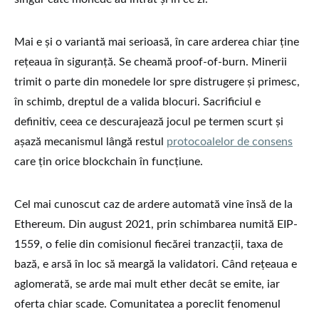
Mai e și o variantă mai serioasă, în care arderea chiar ține
rețeaua în siguranță. Se cheamă proof-of-burn. Minerii
trimit o parte din monedele lor spre distrugere și primesc,
în schimb, dreptul de a valida blocuri. Sacrificiul e
definitiv, ceea ce descurajează jocul pe termen scurt și
așază mecanismul lângă restul
protocoalelor de consens
care țin orice blockchain în funcțiune.
Cel mai cunoscut caz de ardere automată vine însă de la
Ethereum. Din august 2021, prin schimbarea numită EIP-
1559, o felie din comisionul fiecărei tranzacții, taxa de
bază, e arsă în loc să meargă la validatori. Când rețeaua e
aglomerată, se arde mai mult ether decât se emite, iar
oferta chiar scade. Comunitatea a poreclit fenomenul