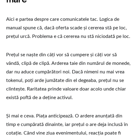
Aici e partea despre care comunicatele tac. Logica de
manual spune că, dacă oferta scade și cererea stă pe loc,
prețul urcă. Problema e că cererea nu stă niciodată pe loc.
Prețul se naște din câți vor să cumpere și câți vor să
vândă, clipă de clipă. Arderea taie din numărul de monede,
dar nu aduce cumpărători noi. Dacă nimeni nu mai vrea
tokenul, poți arde jumătate din el degeaba, prețul nu se
clintește. Raritatea prinde valoare doar acolo unde chiar
există poftă de a deține activul.
Și mai e ceva. Piața anticipează. O ardere anunțată din
timp e cumpărată dinainte, iar prețul o are deja inclusă în
cotație. Când vine ziua evenimentului, reacția poate fi