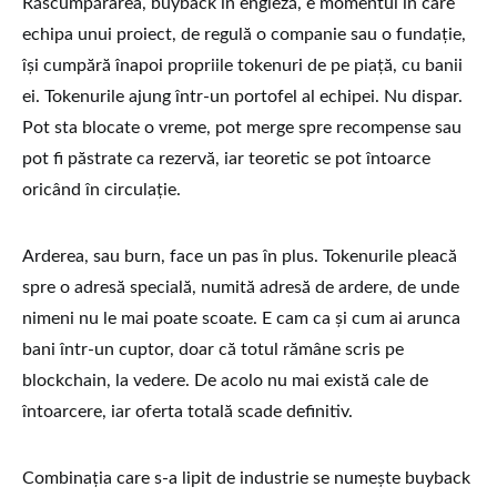
Răscumpărarea, buyback în engleză, e momentul în care
echipa unui proiect, de regulă o companie sau o fundație,
își cumpără înapoi propriile tokenuri de pe piață, cu banii
ei. Tokenurile ajung într-un portofel al echipei. Nu dispar.
Pot sta blocate o vreme, pot merge spre recompense sau
pot fi păstrate ca rezervă, iar teoretic se pot întoarce
oricând în circulație.
Arderea, sau burn, face un pas în plus. Tokenurile pleacă
spre o adresă specială, numită adresă de ardere, de unde
nimeni nu le mai poate scoate. E cam ca și cum ai arunca
bani într-un cuptor, doar că totul rămâne scris pe
blockchain, la vedere. De acolo nu mai există cale de
întoarcere, iar oferta totală scade definitiv.
Combinația care s-a lipit de industrie se numește buyback