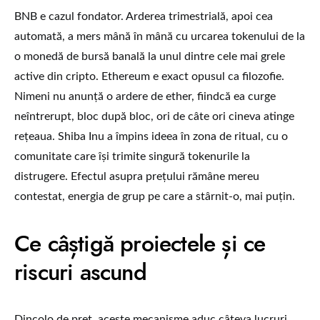
BNB e cazul fondator. Arderea trimestrială, apoi cea
automată, a mers mână în mână cu urcarea tokenului de la
o monedă de bursă banală la unul dintre cele mai grele
active din cripto. Ethereum e exact opusul ca filozofie.
Nimeni nu anunță o ardere de ether, fiindcă ea curge
neîntrerupt, bloc după bloc, ori de câte ori cineva atinge
rețeaua. Shiba Inu a împins ideea în zona de ritual, cu o
comunitate care își trimite singură tokenurile la
distrugere. Efectul asupra prețului rămâne mereu
contestat, energia de grup pe care a stârnit-o, mai puțin.
Ce câștigă proiectele și ce
riscuri ascund
Dincolo de preț, aceste mecanisme aduc câteva lucruri