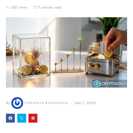
350 views
7 minute read
By
CORNELIA RADULESCU
iulie 1, 2026