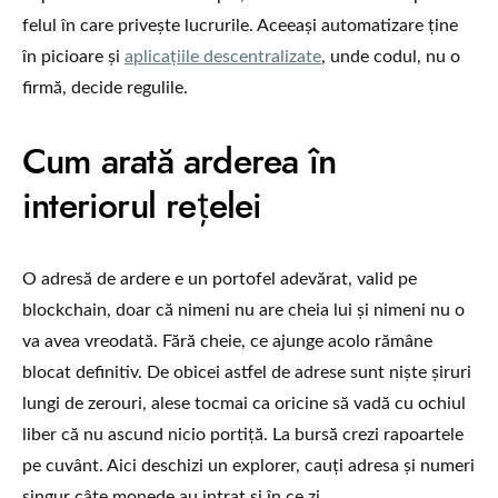
felul în care privește lucrurile. Aceeași automatizare ține
în picioare și
aplicațiile descentralizate
, unde codul, nu o
firmă, decide regulile.
Cum arată arderea în
interiorul rețelei
O adresă de ardere e un portofel adevărat, valid pe
blockchain, doar că nimeni nu are cheia lui și nimeni nu o
va avea vreodată. Fără cheie, ce ajunge acolo rămâne
blocat definitiv. De obicei astfel de adrese sunt niște șiruri
lungi de zerouri, alese tocmai ca oricine să vadă cu ochiul
liber că nu ascund nicio portiță. La bursă crezi rapoartele
pe cuvânt. Aici deschizi un explorer, cauți adresa și numeri
singur câte monede au intrat și în ce zi.