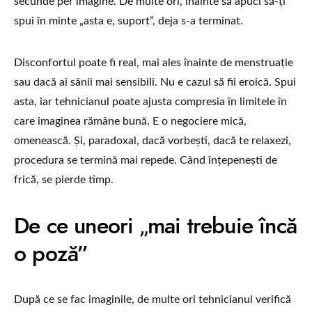
secunde per imagine. De multe ori, înainte să apuci să-ți
spui în minte „asta e, suport”, deja s-a terminat.
Disconfortul poate fi real, mai ales înainte de menstruație
sau dacă ai sânii mai sensibili. Nu e cazul să fii eroică. Spui
asta, iar tehnicianul poate ajusta compresia în limitele în
care imaginea rămâne bună. E o negociere mică,
omenească. Și, paradoxal, dacă vorbești, dacă te relaxezi,
procedura se termină mai repede. Când înțepenești de
frică, se pierde timp.
De ce uneori „mai trebuie încă
o poză”
După ce se fac imaginile, de multe ori tehnicianul verifică