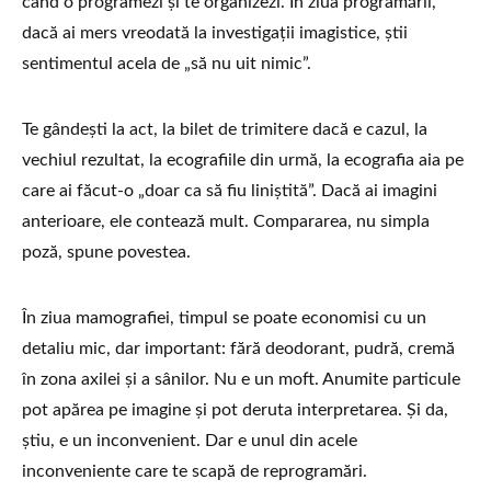
când o programezi și te organizezi. În ziua programării,
dacă ai mers vreodată la investigații imagistice, știi
sentimentul acela de „să nu uit nimic”.
Te gândești la act, la bilet de trimitere dacă e cazul, la
vechiul rezultat, la ecografiile din urmă, la ecografia aia pe
care ai făcut-o „doar ca să fiu liniștită”. Dacă ai imagini
anterioare, ele contează mult. Compararea, nu simpla
poză, spune povestea.
În ziua mamografiei, timpul se poate economisi cu un
detaliu mic, dar important: fără deodorant, pudră, cremă
în zona axilei și a sânilor. Nu e un moft. Anumite particule
pot apărea pe imagine și pot deruta interpretarea. Și da,
știu, e un inconvenient. Dar e unul din acele
inconveniente care te scapă de reprogramări.