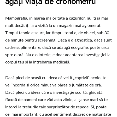
agăți viața de cronometru
Mamografia, în marea majoritate a cazurilor, nu îți ia mai
mult decât îți ia o vizită la un magazin mai aglomerat.
Timpul tehnic e scurt, iar timpul total e, de obicei, sub 30
de minute pentru screening. Dacă e diagnostică, dacă sunt
cadre suplimentare, dacă se adaugă ecografie, poate urca
spre o oră. Nu e o loterie, e doar adaptarea investigației la
corpul tău și la întrebarea medicală.
Dacă pleci de acasă cu ideea că vei fi „captivă” acolo, te
vei încorda și orice minut va părea o jumătate de oră.
Dacă pleci cu ideea că e o investigație scurtă, ghidată,
făcută de oameni care văd asta zilnic, ai șanse mari să te
întorci la treburile tale surprinzător de repede. Și, poate
cel mai important, cu acel sentiment discret de maturitate