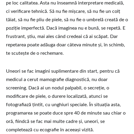
pe loc calitatea. Asta nu înseamnă interpretare medicală,
ci verificare tehnică. Să nu fie mișcare, să nu fie un colț
tăiat, să nu fie pliu de piele, să nu fie o umbrelă creată de o
poziție imperfectă. Dacă imaginea nu e bună, se repetă. E
frustrant, știu, mai ales când credeai că ai scăpat. Dar
repetarea poate adăuga doar câteva minute și, în schimb,
te scutește de o rechemare.
Uneori se fac imagini suplimentare din start, pentru că
medicul a cerut mamografie diagnostică, nu doar
screening. Dacă ai un nodul palpabil, o secreție, o
modificare de piele, o durere localizată, atunci se
fotografiază țintit, cu unghiuri speciale. În situația asta,
programarea se poate duce spre 40 de minute sau chiar o
oră, fiindcă se fac mai multe cadre și, uneori, se
completează cu ecografie în aceeași vizită.