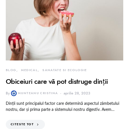
BLOG
MEDICAL
SANATATE SI ECOLOGIE
Obiceiuri care vă pot distruge dinții
By
MUNTEANU CRISTINA
aprilie 28, 2023
Dinții sunt principalul factor care determină aspectul zâmbetului
nostru, dar și prima parte a sistemului nostru digestiv. Avem…
CITESTE TOT