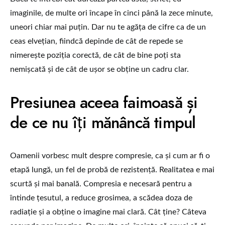
imaginile, de multe ori încape în cinci până la zece minute,
uneori chiar mai puțin. Dar nu te agăța de cifre ca de un
ceas elvețian, fiindcă depinde de cât de repede se
nimerește poziția corectă, de cât de bine poți sta
nemișcată și de cât de ușor se obține un cadru clar.
Presiunea aceea faimoasă și
de ce nu îți mănâncă timpul
Oamenii vorbesc mult despre compresie, ca și cum ar fi o
etapă lungă, un fel de probă de rezistență. Realitatea e mai
scurtă și mai banală. Compresia e necesară pentru a
întinde țesutul, a reduce grosimea, a scădea doza de
radiație și a obține o imagine mai clară. Cât ține? Câteva