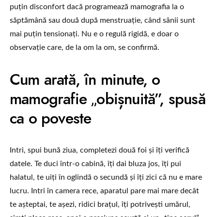
puțin disconfort dacă programează mamografia la o
săptămână sau două după menstruație, când sânii sunt
mai puțin tensionați. Nu e o regulă rigidă, e doar o
observație care, de la om la om, se confirmă.
Cum arată, în minute, o
mamografie „obișnuită”, spusă
ca o poveste
Intri, spui bună ziua, completezi două foi și îți verifică
datele. Te duci într-o cabină, îți dai bluza jos, îți pui
halatul, te uiți în oglindă o secundă și îți zici că nu e mare
lucru. Intri în camera rece, aparatul pare mai mare decât
te așteptai, te așezi, ridici brațul, îți potrivești umărul,