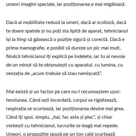
uneori imagini speciale, iar poziționarea e mai migăloasă.
Dacă ai mobilitate redusă la umeri, dacă ai scolioză, dacă
te doare spatele și nu poți sta lipită de aparat, tehnicianul
își ia timp să găsească o poziție sigură și corectă. Dacă e
prima mamografie, e posibil să dureze un pic mai mult,
fiindcă tehnicianul îți explică pe îndelete, iar tu ai nevoie
de un minut să te obișnuiești cu aparatul, cu lumina, cu
senzația de „acum trebuie să stau nemișcată”.
Mai există și un factor pe care nu-l recunoaștem ușor:
tensiunea. Când ești încordată, corpul se rigidizează,
respirația se scurtează, iar poziționarea devine mai grea.
Când îți spui, simplu, „hai, fac asta și plec”, și chiar
vorbești cu tehnicianul, lucrurile se leagă mai repede.
Uneori, o propoziție spusă pe un ton cald scurtează