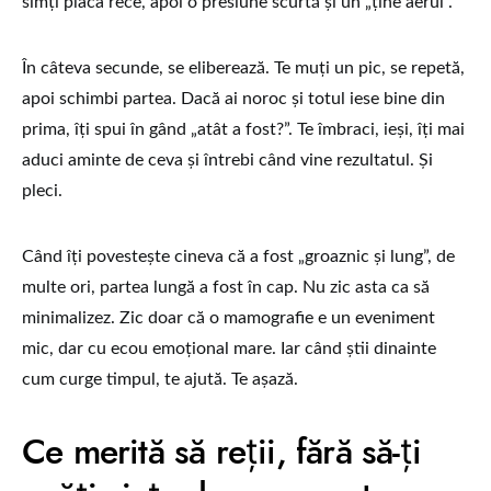
simți placa rece, apoi o presiune scurtă și un „ține aerul”.
În câteva secunde, se eliberează. Te muți un pic, se repetă,
apoi schimbi partea. Dacă ai noroc și totul iese bine din
prima, îți spui în gând „atât a fost?”. Te îmbraci, ieși, îți mai
aduci aminte de ceva și întrebi când vine rezultatul. Și
pleci.
Când îți povestește cineva că a fost „groaznic și lung”, de
multe ori, partea lungă a fost în cap. Nu zic asta ca să
minimalizez. Zic doar că o mamografie e un eveniment
mic, dar cu ecou emoțional mare. Iar când știi dinainte
cum curge timpul, te ajută. Te așază.
Ce merită să reții, fără să-ți