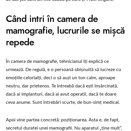
Când intri în camera de
mamografie, lucrurile se mișcă
repede
În camera de mamografie, tehnicianul îți explică ce
urmează. De regulă, e o persoană obișnuită să lucreze cu
emoțiile celorlalți, deci o să auzi un ton calm, aproape
neutru, dar prietenos. Te întreabă dacă ești însărcinată,
dacă ai implanturi, dacă ai avut operații, dacă te doare
ceva anume. Sunt întrebări scurte, de bun-simț medical.
Apoi vine partea concretă: poziționarea. Asta e, de fapt,
secretul duratei unei mamografii. Nu aparatul „ține mult”,