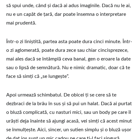
să spui unde, când și dacă ai adus imaginile. Dacă nu le ai,
nu e un capăt de țară, dar poate însemna o interpretare
mai prudentă.
Într-o zi liniștită, partea asta poate dura cinci minute. Într-
o zi aglomerată, poate dura zece sau chiar cincisprezece,
mai ales dacă se întâmplă ceva banal, gen o eroare la date
sau o lipsă de semnătură. Nu e nimic dramatic, doar că te
face să simți că „se lungește”.
Apoi urmează schimbatul. De obicei ți se cere să te
dezbraci de la brâu în sus și să pui un halat. Dacă ai purtat
o bluză complicată, cu nasturi mici, sau un body pe care îl
urăști deja înainte să ajungi acasă, vei simți că acest minut
se înmulțește. Aici, sincer, un sutien simplu și o bluză ușor
de dat jos sunt un mic cadou pe care ți-l faci singură.