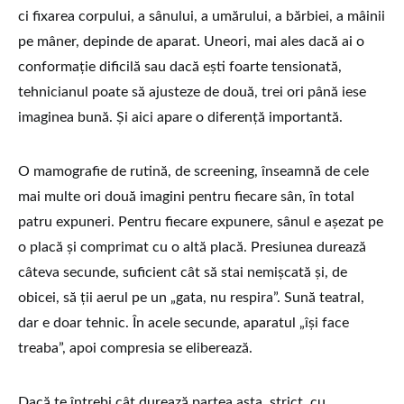
ci fixarea corpului, a sânului, a umărului, a bărbiei, a mâinii
pe mâner, depinde de aparat. Uneori, mai ales dacă ai o
conformație dificilă sau dacă ești foarte tensionată,
tehnicianul poate să ajusteze de două, trei ori până iese
imaginea bună. Și aici apare o diferență importantă.
O mamografie de rutină, de screening, înseamnă de cele
mai multe ori două imagini pentru fiecare sân, în total
patru expuneri. Pentru fiecare expunere, sânul e așezat pe
o placă și comprimat cu o altă placă. Presiunea durează
câteva secunde, suficient cât să stai nemișcată și, de
obicei, să ții aerul pe un „gata, nu respira”. Sună teatral,
dar e doar tehnic. În acele secunde, aparatul „își face
treaba”, apoi compresia se eliberează.
Dacă te întrebi cât durează partea asta, strict, cu