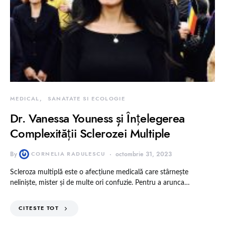
MEDICAL
SANATATE SI ECOLOGIE
Dr. Vanessa Youness și Înțelegerea
Complexității Sclerozei Multiple
By
CORNELIA RADULESCU
octombrie 31, 2023
Scleroza multiplă este o afecțiune medicală care stârnește
neliniște, mister și de multe ori confuzie. Pentru a arunca…
CITESTE TOT