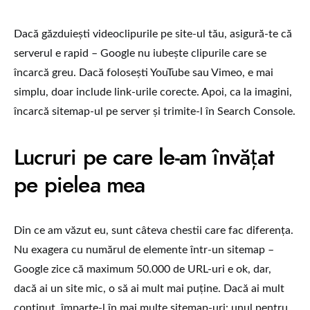
Dacă găzduiești videoclipurile pe site-ul tău, asigură-te că
serverul e rapid – Google nu iubește clipurile care se
încarcă greu. Dacă folosești YouTube sau Vimeo, e mai
simplu, doar include link-urile corecte. Apoi, ca la imagini,
încarcă sitemap-ul pe server și trimite-l în Search Console.
Lucruri pe care le-am învățat
pe pielea mea
Din ce am văzut eu, sunt câteva chestii care fac diferența.
Nu exagera cu numărul de elemente într-un sitemap –
Google zice că maximum 50.000 de URL-uri e ok, dar,
dacă ai un site mic, o să ai mult mai puține. Dacă ai mult
conținut, împarte-l în mai multe sitemap-uri: unul pentru