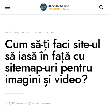
AFACERI
UTILE
WEB DESIGN
Cum să-ți faci site-ul
să iasă în față cu
sitemap-uri pentru
imagini și video?
1,3K views
6 minute read