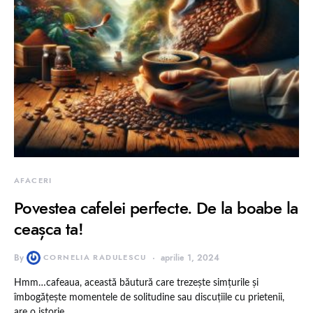
AFACERI
Povestea cafelei perfecte. De la boabe la
ceașca ta!
By
CORNELIA RADULESCU
aprilie 1, 2024
Hmm…cafeaua, această băutură care trezește simțurile și
îmbogățește momentele de solitudine sau discuțiile cu prietenii,
are o istorie…