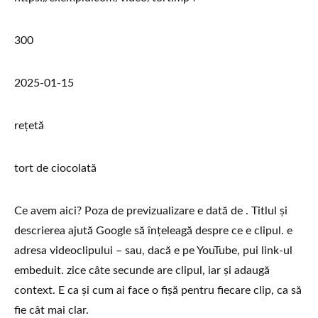
300
2025-01-15
rețetă
tort de ciocolată
Ce avem aici? Poza de previzualizare e dată de
. Titlul și
descrierea ajută Google să înțeleagă despre ce e clipul.
e
adresa videoclipului – sau, dacă e pe YouTube, pui link-ul
embeduit.
zice câte secunde are clipul, iar
și
adaugă
context. E ca și cum ai face o fișă pentru fiecare clip, ca să
fie cât mai clar.