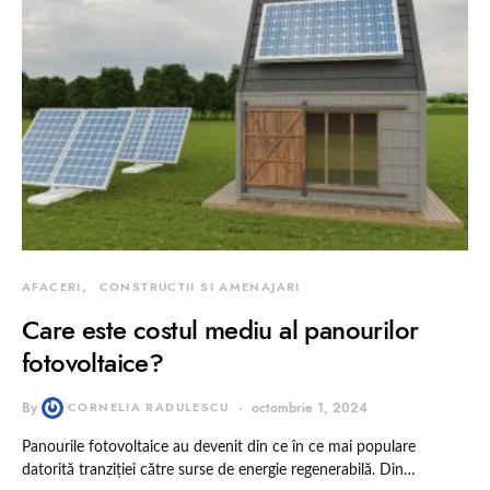
AFACERI
CONSTRUCTII SI AMENAJARI
Care este costul mediu al panourilor
fotovoltaice?
By
CORNELIA RADULESCU
octombrie 1, 2024
Panourile fotovoltaice au devenit din ce în ce mai populare
datorită tranziției către surse de energie regenerabilă. Din…