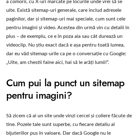
a comorii, cu X-uri marcate pe locurile unde vrei să se
uite. Există sitemap-uri generale, care includ adresele
paginilor, dar și sitemap-uri mai speciale, cum sunt cele
pentru imagini și video. Acestea din urmă vin cu detalii în
plus – de exemplu, ce e în poza aia sau cât durează un
videoclip. Nu știu exact dacă e așa pentru toată lumea,
dar eu văd sitemap-urile ca pe o conversație cu Google:
„Uite, am chestii faine aici, hai să le arăți lumii!”.
Cum pui la punct un sitemap
pentru imagini?
Să zicem că ai un site unde vinzi cercei și coliere făcute de
tine. Pozele tale sunt superbe, cu fiecare detaliu al
bijuteriilor pus în valoare. Dar dacă Google nu le