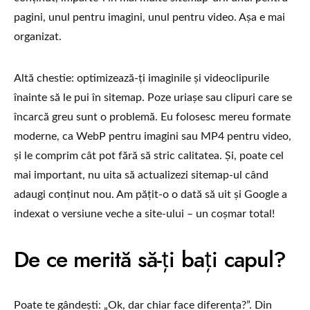
pagini, unul pentru imagini, unul pentru video. Așa e mai
organizat.
Altă chestie: optimizează-ți imaginile și videoclipurile
înainte să le pui în sitemap. Poze uriașe sau clipuri care se
încarcă greu sunt o problemă. Eu folosesc mereu formate
moderne, ca WebP pentru imagini sau MP4 pentru video,
și le comprim cât pot fără să stric calitatea. Și, poate cel
mai important, nu uita să actualizezi sitemap-ul când
adaugi conținut nou. Am pățit-o o dată să uit și Google a
indexat o versiune veche a site-ului – un coșmar total!
De ce merită să-ți bați capul?
Poate te gândești: „Ok, dar chiar face diferența?”. Din