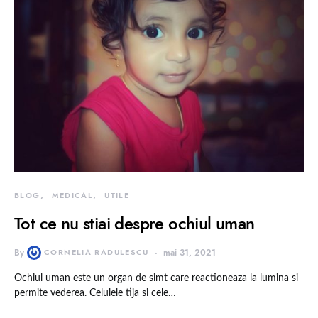
BLOG
MEDICAL
UTILE
Tot ce nu stiai despre ochiul uman
By
CORNELIA RADULESCU
mai 31, 2021
Ochiul uman este un organ de simt care reactioneaza la lumina si
permite vederea. Celulele tija si cele…