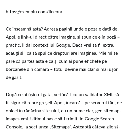
https://exemplu.com/licenta
Ce înseamnă asta? Adresa paginii unde e poza e dată de
.
Apoi,
e link-ul direct către imagine.
și
spun ce e în poză –
practic, îi dai context lui Google. Dacă vrei să fii extra,
adaugi și
, ca să spui ce drepturi are imaginea. Mie mi se
pare că partea asta e ca și cum ai pune etichete pe
borcanele din cămară – totul devine mai clar și mai ușor
de găsit.
După ce ai fișierul gata, verifică-l cu un validator XML să
fii sigur că n-are greșeli. Apoi, încarcă-l pe serverul tău, de
obicei în rădăcina site-ului, cu un nume clar, gen sitemap-
images.xml. Ultimul pas e să-l trimiți în Google Search
Console, la secțiunea „Sitemaps”. Așteaptă câteva zile să-l