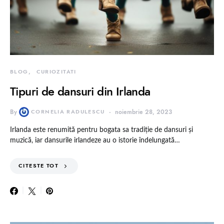
BLOG
CURIOZITATI
Tipuri de dansuri din Irlanda
By
CORNELIA RADULESCU
noiembrie 28, 2023
Irlanda este renumită pentru bogata sa tradiție de dansuri și
muzică, iar dansurile irlandeze au o istorie îndelungată…
CITESTE TOT