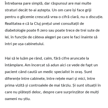
Întrebarea pare simplă, dar răspunsul are mai multe
straturi decât te-ai aștepta. Un om care își face griji
pentru o glicemie crescută vrea o cifră clară, nu o discuție.
Realitatea e că la Cluj prețul unei consultații de
diabetologie poate fi zero sau poate trece de trei sute de
lei, în funcție de câteva alegeri pe care le faci înainte să
intri pe ușa cabinetului.
Hai să le luăm pe rând, calm, fără cifre aruncate la
întâmplare. Am încercat să adun aici ce vede de fapt un
pacient când caută un medic specialist în oraș. Sunt
diferențe între cabinete, între rețele mari și mici, între
prima vizită și controalele de mai târziu. Și sunt situații în
care nu plătești deloc, despre care surprinzător de mulți
oameni nu știu.