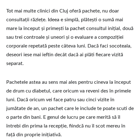
Tot mai multe clinici din Cluj oferă pachete, nu doar
consultații răzlețe. Ideea e simplă, plătești o sumă mai
mare la început și primești la pachet consultul inițial, două
sau trei controale și uneori și o evaluare a compoziției
corporale repetată peste câteva luni. Dacă faci socoteala,
deseori iese mai ieftin decât dacă ai plăti fiecare vizită
separat.
Pachetele astea au sens mai ales pentru cineva la început
de drum cu diabetul, care oricum va reveni des în primele
luni. Dacă oricum vei face patru sau cinci vizite în
jumătate de an, un pachet care le include te poate scuti de
o parte din bani. E genul de lucru pe care merită să îl
întrebi din prima la recepție, fiindcă nu îl scot mereu în
față din proprie inițiativă.