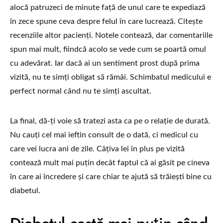
alocă patruzeci de minute față de unul care te expediază
în zece spune ceva despre felul în care lucrează. Citește
recenziile altor pacienți. Notele contează, dar comentariile
spun mai mult, fiindcă acolo se vede cum se poartă omul
cu adevărat. Iar dacă ai un sentiment prost după prima
vizită, nu te simți obligat să rămâi. Schimbatul medicului e
perfect normal când nu te simți ascultat.
La final, dă-ți voie să tratezi asta ca pe o relație de durată.
Nu cauți cel mai ieftin consult de o dată, ci medicul cu
care vei lucra ani de zile. Câțiva lei în plus pe vizită
contează mult mai puțin decât faptul că ai găsit pe cineva
în care ai încredere și care chiar te ajută să trăiești bine cu
diabetul.