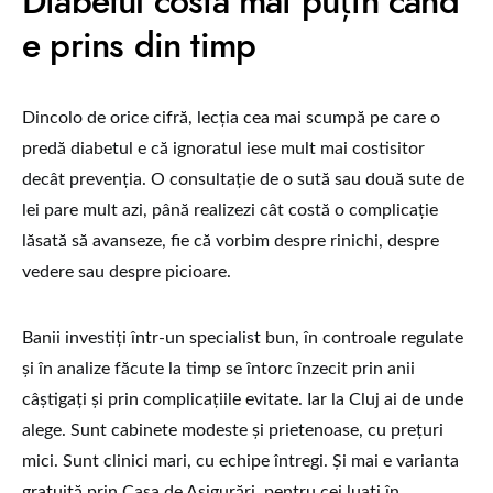
Diabetul costă mai puțin când
e prins din timp
Dincolo de orice cifră, lecția cea mai scumpă pe care o
predă diabetul e că ignoratul iese mult mai costisitor
decât prevenția. O consultație de o sută sau două sute de
lei pare mult azi, până realizezi cât costă o complicație
lăsată să avanseze, fie că vorbim despre rinichi, despre
vedere sau despre picioare.
Banii investiți într-un specialist bun, în controale regulate
și în analize făcute la timp se întorc înzecit prin anii
câștigați și prin complicațiile evitate. Iar la Cluj ai de unde
alege. Sunt cabinete modeste și prietenoase, cu prețuri
mici. Sunt clinici mari, cu echipe întregi. Și mai e varianta
gratuită prin Casa de Asigurări, pentru cei luați în