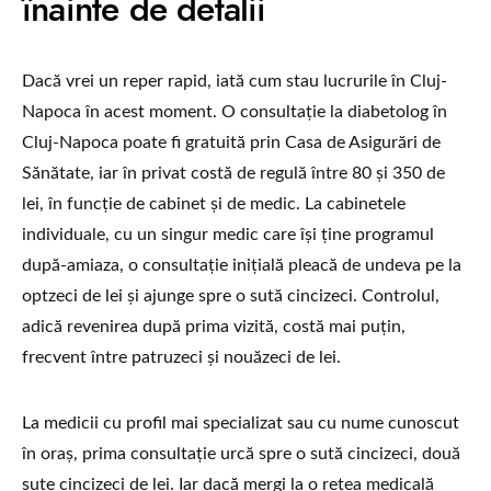
înainte de detalii
Dacă vrei un reper rapid, iată cum stau lucrurile în Cluj-
Napoca în acest moment. O consultație la diabetolog în
Cluj-Napoca poate fi gratuită prin Casa de Asigurări de
Sănătate, iar în privat costă de regulă între 80 și 350 de
lei, în funcție de cabinet și de medic. La cabinetele
individuale, cu un singur medic care își ține programul
după-amiaza, o consultație inițială pleacă de undeva pe la
optzeci de lei și ajunge spre o sută cincizeci. Controlul,
adică revenirea după prima vizită, costă mai puțin,
frecvent între patruzeci și nouăzeci de lei.
La medicii cu profil mai specializat sau cu nume cunoscut
în oraș, prima consultație urcă spre o sută cincizeci, două
sute cincizeci de lei. Iar dacă mergi la o rețea medicală