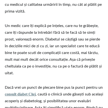
cu medicul și calitatea urmăririi în timp, nu cât ai plătit pe
prima vizită.
Un medic care îți explică pe înțeles, care nu te grăbește,
care îți răspunde la întrebări fără să te facă să te simți
prost, valorează enorm. Diabetul se câștigă sau se pierde
în deciziile mici de zi cu zi, iar un specialist care te educă
bine te poate scuti de complicații care costă, mai târziu,
mult mai mult decât orice consultație. Așa că privește
cheltuiala ca pe o investiție, nu ca pe o factură de plătit și
uitat.
Dacă vrei un punct de plecare bine pus la punct pentru un
consult diabet Cluj
, caută o clinică unde găsești sub același
acoperiș și diabetolog, și posibilitatea unor evaluări
multidisciplinare. Asta îți simplifică viața enorm, fiindcă nu