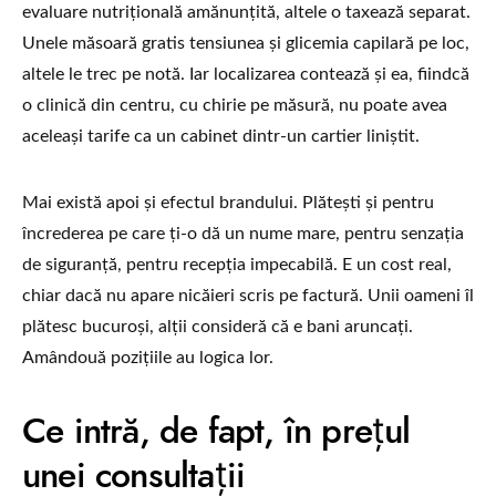
evaluare nutrițională amănunțită, altele o taxează separat.
Unele măsoară gratis tensiunea și glicemia capilară pe loc,
altele le trec pe notă. Iar localizarea contează și ea, fiindcă
o clinică din centru, cu chirie pe măsură, nu poate avea
aceleași tarife ca un cabinet dintr-un cartier liniștit.
Mai există apoi și efectul brandului. Plătești și pentru
încrederea pe care ți-o dă un nume mare, pentru senzația
de siguranță, pentru recepția impecabilă. E un cost real,
chiar dacă nu apare nicăieri scris pe factură. Unii oameni îl
plătesc bucuroși, alții consideră că e bani aruncați.
Amândouă pozițiile au logica lor.
Ce intră, de fapt, în prețul
unei consultații