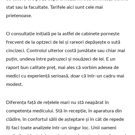
stat sau la facultate. Tarifele aici sunt cele mai
prietenoase.
O consultație inițială pe la astfel de cabinete pornește
frecvent de la optzeci de lei și rareori depășește o sută
cincizeci. Controlul ulterior costă jumătate sau chiar mai
puțin, undeva între patruzeci și nouăzeci de lei. E un
raport bun calitate preț, mai ales că vorbim adesea de
medici cu experiență serioasă, doar că într-un cadru mai
modest.
Diferența față de rețelele mari nu stă neapărat în
competența medicului. Stă în recepție, în aparatura din
clădire, în confortul sălii de așteptare și în cât de repede
îți faci toate analizele într-un singur loc. Unii oameni