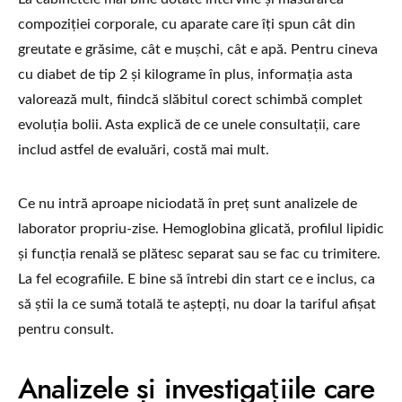
compoziției corporale, cu aparate care îți spun cât din
greutate e grăsime, cât e mușchi, cât e apă. Pentru cineva
cu diabet de tip 2 și kilograme în plus, informația asta
valorează mult, fiindcă slăbitul corect schimbă complet
evoluția bolii. Asta explică de ce unele consultații, care
includ astfel de evaluări, costă mai mult.
Ce nu intră aproape niciodată în preț sunt analizele de
laborator propriu-zise. Hemoglobina glicată, profilul lipidic
și funcția renală se plătesc separat sau se fac cu trimitere.
La fel ecografiile. E bine să întrebi din start ce e inclus, ca
să știi la ce sumă totală te aștepți, nu doar la tariful afișat
pentru consult.
Analizele și investigațiile care