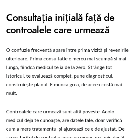
Consultația inițială față de
controalele care urmează
O confuzie frecventă apare între prima vizită și revenirile
ulterioare. Prima consultație e mereu mai scumpă și mai
lungă, fiindcă medicul te ia de la zero. Strânge tot
istoricul, te evaluează complet, pune diagnosticul,
construiește planul. E munca grea, de aceea costă mai
mult.
Controalele care urmează sunt altă poveste. Acolo
medicul deja te cunoaște, are datele tale, doar verifică
cum a mers tratamentul și ajustează ce e de ajustat. De
aceea tariful de control e aproape mereu mai mic decât