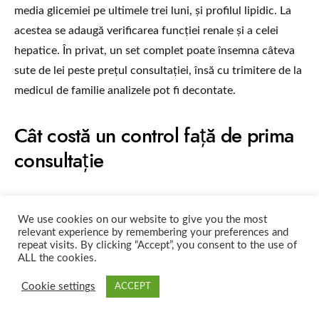
media glicemiei pe ultimele trei luni, și profilul lipidic. La
acestea se adaugă verificarea funcției renale și a celei
hepatice. În privat, un set complet poate însemna câteva
sute de lei peste prețul consultației, însă cu trimitere de la
medicul de familie analizele pot fi decontate.
Cât costă un control față de prima
consultație
Controlul este aproape întotdeauna mai ieftin decât
We use cookies on our website to give you the most
consultul inițial, deseori la jumătate de preț. La cabinetele
relevant experience by remembering your preferences and
individuale din Cluj costă între patruzeci și nouăzeci de lei.
repeat visits. By clicking “Accept”, you consent to the use of
ALL the cookies.
Unele clinici includ primele controale într-un pachet
alături de consultul inițial, ceea ce le face practic gratuite.
Cookie settings
ACCEPT