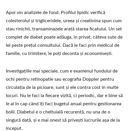
Apoi vin analizele de fond. Profilul lipidic verifică
colesterolul și trigliceridele, ureea și creatinina spun cum
stau rinichii, transaminazele arată starea ficatului. Un set
complet de diabet poate adăuga, în privat, câteva sute de
lei peste prețul consultului. Dacă le faci prin medicul de
familie, cu trimitere, le poți deconta și economisești.
Investigațiile mai speciale, cum e examenul fundului de
ochi pentru retinopatie sau ecografia Doppler pentru
circulația de la picioare, sunt și ele contra cost în multe
locuri. Nu le faci la fiecare vizită, ci periodic, dar e bine să
le ai în cap când îți faci bugetul anual pentru gestionarea
bolii. Diabetul e o cheltuială recurentă, nu una de o
singură dată, și e mai onest să privești lucrurile așa de la
început.