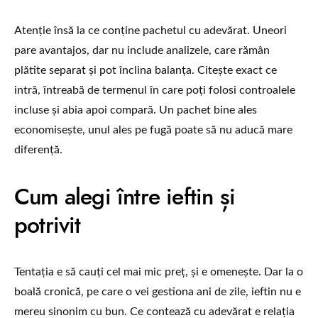
Atenție însă la ce conține pachetul cu adevărat. Uneori
pare avantajos, dar nu include analizele, care rămân
plătite separat și pot înclina balanța. Citește exact ce
intră, întreabă de termenul în care poți folosi controalele
incluse și abia apoi compară. Un pachet bine ales
economisește, unul ales pe fugă poate să nu aducă mare
diferență.
Cum alegi între ieftin și
potrivit
Tentația e să cauți cel mai mic preț, și e omenește. Dar la o
boală cronică, pe care o vei gestiona ani de zile, ieftin nu e
mereu sinonim cu bun. Ce contează cu adevărat e relația