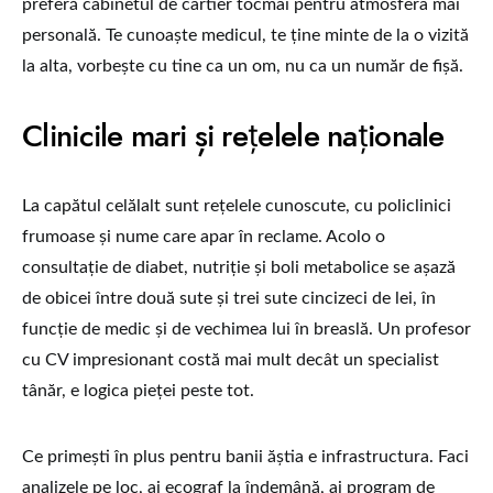
preferă cabinetul de cartier tocmai pentru atmosfera mai
personală. Te cunoaște medicul, te ține minte de la o vizită
la alta, vorbește cu tine ca un om, nu ca un număr de fișă.
Clinicile mari și rețelele naționale
La capătul celălalt sunt rețelele cunoscute, cu policlinici
frumoase și nume care apar în reclame. Acolo o
consultație de diabet, nutriție și boli metabolice se așază
de obicei între două sute și trei sute cincizeci de lei, în
funcție de medic și de vechimea lui în breaslă. Un profesor
cu CV impresionant costă mai mult decât un specialist
tânăr, e logica pieței peste tot.
Ce primești în plus pentru banii ăștia e infrastructura. Faci
analizele pe loc, ai ecograf la îndemână, ai program de