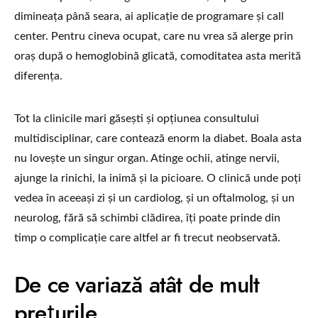
dimineața până seara, ai aplicație de programare și call
center. Pentru cineva ocupat, care nu vrea să alerge prin
oraș după o hemoglobină glicată, comoditatea asta merită
diferența.
Tot la clinicile mari găsești și opțiunea consultului
multidisciplinar, care contează enorm la diabet. Boala asta
nu lovește un singur organ. Atinge ochii, atinge nervii,
ajunge la rinichi, la inimă și la picioare. O clinică unde poți
vedea în aceeași zi și un cardiolog, și un oftalmolog, și un
neurolog, fără să schimbi clădirea, îți poate prinde din
timp o complicație care altfel ar fi trecut neobservată.
De ce variază atât de mult
prețurile