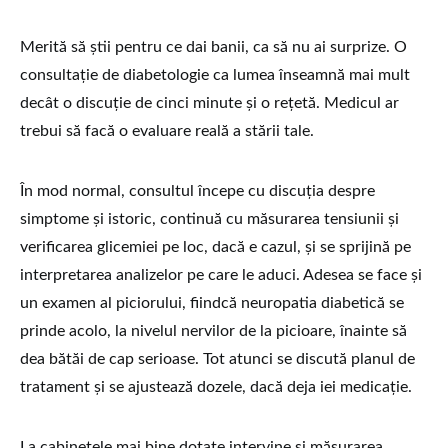
Merită să știi pentru ce dai banii, ca să nu ai surprize. O
consultație de diabetologie ca lumea înseamnă mai mult
decât o discuție de cinci minute și o rețetă. Medicul ar
trebui să facă o evaluare reală a stării tale.
În mod normal, consultul începe cu discuția despre
simptome și istoric, continuă cu măsurarea tensiunii și
verificarea glicemiei pe loc, dacă e cazul, și se sprijină pe
interpretarea analizelor pe care le aduci. Adesea se face și
un examen al piciorului, fiindcă neuropatia diabetică se
prinde acolo, la nivelul nervilor de la picioare, înainte să
dea bătăi de cap serioase. Tot atunci se discută planul de
tratament și se ajustează dozele, dacă deja iei medicație.
La cabinetele mai bine dotate intervine și măsurarea