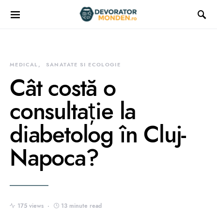
MEDICAL
SANATATE SI ECOLOGIE
Cât costă o
consultație la
diabetolog în Cluj-
Napoca?
175 views
13 minute read