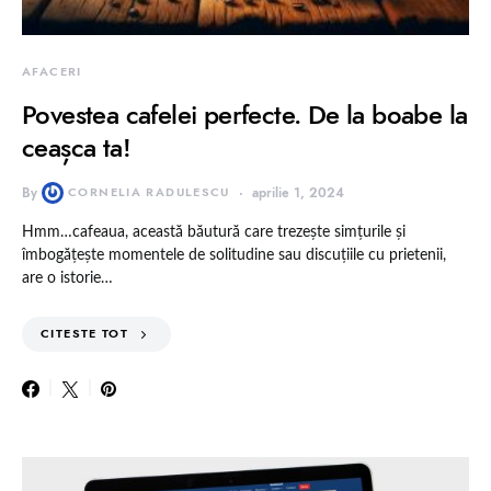
AFACERI
Povestea cafelei perfecte. De la boabe la
ceașca ta!
By
CORNELIA RADULESCU
aprilie 1, 2024
Hmm…cafeaua, această băutură care trezește simțurile și
îmbogățește momentele de solitudine sau discuțiile cu prietenii,
are o istorie…
CITESTE TOT