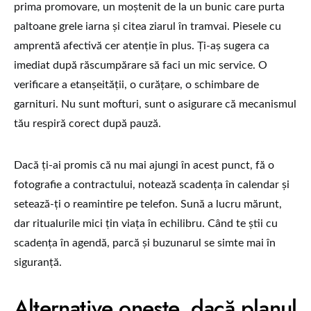
prima promovare, un moștenit de la un bunic care purta
paltoane grele iarna și citea ziarul în tramvai. Piesele cu
amprentă afectivă cer atenție în plus. Ți-aș sugera ca
imediat după răscumpărare să faci un mic service. O
verificare a etanșeității, o curățare, o schimbare de
garnituri. Nu sunt mofturi, sunt o asigurare că mecanismul
tău respiră corect după pauză.
Dacă ți-ai promis că nu mai ajungi în acest punct, fă o
fotografie a contractului, notează scadența în calendar și
setează-ți o reamintire pe telefon. Sună a lucru mărunt,
dar ritualurile mici țin viața în echilibru. Când te știi cu
scadența în agendă, parcă și buzunarul se simte mai în
siguranță.
Alternative oneste, dacă planul