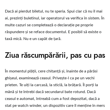
Dacă ai pierdut biletul, nu te speria. Spui clar că nu îl mai
ai, prezinți buletinul, iar operatorul va verifica în sistem. În
multe cazuri se completează o declarație pe proprie
răspundere și se reface documentul. E posibil să existe o
taxă mică. Nu e un capăt de țară.
Ziua răscumpărării, pas cu pas
În momentul plății, cere chitanță și, înainte de a părăsi
ghișeul, examinează ceasul. Privește-l ca pe un vechi
prieten. Te uiți la carcasă, la sticlă, la brățară. Îl porți la
mână și te întrebi dacă secundarul bate rotund. Dacă
ceasul e automat, întreabă cum a fost depozitat, dacă a
stat pe watch winder, un dispozitiv care îl menține în mers