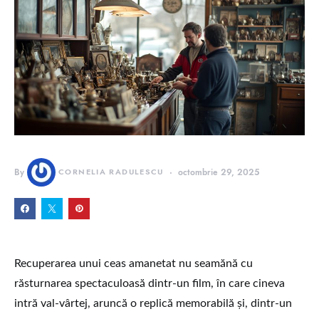
By
CORNELIA RADULESCU
octombrie 29, 2025
Recuperarea unui ceas amanetat nu seamănă cu
răsturnarea spectaculoasă dintr-un film, în care cineva
intră val-vârtej, aruncă o replică memorabilă și, dintr-un