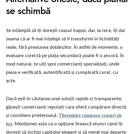
se schimbă
Se întâmplă să îți dorești ceasul înapoi, dar, la rece, îți dai
seama că ar fi mai înțelept să îl transformi în lichidități
reale, fără presiunea dobânzilor. În astfel de momente, o
evaluare corectă pe piața secundară poate fi o ancoră. În
mod natural, te uiți spre comercianți specializați, unde
piesa e verificată, autentificată și cumpărată curat, cu
acte.
Dacă ești în căutarea unei soluții rapide și transparente,
găsești comercianți reputați care oferă cumpărare directă
Theempire cumpara ceasuri de
și consiliere prietenoasă.
lux
. Menționez asta ca o opțiune firească atunci când îți
dorești să închizi capitolul elegant și să mergi mai departe.