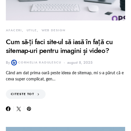
AFACERI
UTILE
WEB DESIGN
Cum să-ți faci site-ul să iasă în față cu
sitemap-uri pentru imagini și video?
By
CORNELIA RADULESCU
august 8, 2025
Când am dat prima oară peste ideea de sitemap, mi s-a părut că e
ceva super complicat, gen…
CITESTE TOT