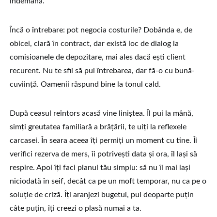
îndemână.
Încă o întrebare: pot negocia costurile? Dobânda e, de
obicei, clară în contract, dar există loc de dialog la
comisioanele de depozitare, mai ales dacă ești client
recurent. Nu te sfii să pui întrebarea, dar fă-o cu bună-
cuviință. Oamenii răspund bine la tonul cald.
După ceasul reîntors acasă vine liniștea. Îl pui la mână,
simți greutatea familiară a brățării, te uiți la reflexele
carcasei. În seara aceea îți permiți un moment cu tine. Îi
verifici rezerva de mers, îi potrivești data și ora, îl lași să
respire. Apoi îți faci planul tău simplu: să nu îl mai lași
niciodată în seif, decât ca pe un moft temporar, nu ca pe o
soluție de criză. Îți aranjezi bugetul, pui deoparte puțin
câte puțin, îți creezi o plasă numai a ta.