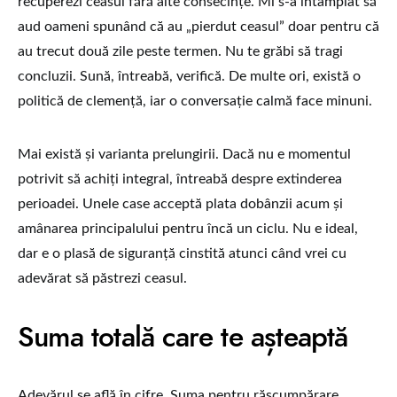
recuperezi ceasul fără alte consecințe. Mi s-a întâmplat să
aud oameni spunând că au „pierdut ceasul” doar pentru că
au trecut două zile peste termen. Nu te grăbi să tragi
concluzii. Sună, întreabă, verifică. De multe ori, există o
politică de clemență, iar o conversație calmă face minuni.
Mai există și varianta prelungirii. Dacă nu e momentul
potrivit să achiți integral, întreabă despre extinderea
perioadei. Unele case acceptă plata dobânzii acum și
amânarea principalului pentru încă un ciclu. Nu e ideal,
dar e o plasă de siguranță cinstită atunci când vrei cu
adevărat să păstrezi ceasul.
Suma totală care te așteaptă
Adevărul se află în cifre. Suma pentru răscumpărare