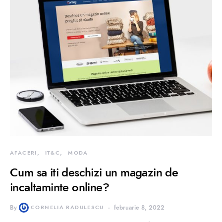
AFACERI
IT&C
MODA
Cum sa iti deschizi un magazin de
incaltaminte online?
By
CORNELIA RADULESCU
februarie 8, 2022