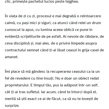
clic, primește pachetul lucios peste tejghea.
În viața de zi cu zi, procesul e mai degrabă o reîntoarcere
calmă, cu pași mici și siguri, ca atunci când reiei un drum
cunoscut la apus, cu lumina aceea oblică ce pune în
evidență scrijeliturile de pe asfalt. Ai nevoie de răbdare, de
ceva disciplină și, mai ales, de o privire limpede asupra
contractului semnat când ți-ai lăsat ceasul în grija casei de
amanet.
Îmi place să mă gândesc la recuperarea ceasului ca la un
fel de revedere cu tine însuți. Nu e doar un obiect redat
proprietarului. E timpul tău, pus la adăpost într-un seif,
cât ți-ai tras sufletul. Iar acum, când te întorci după el,
merită să știi exact ce ai de făcut, ca să nu te lovești de
surprize.