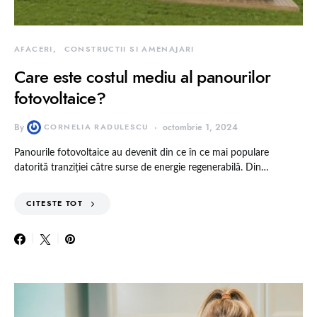
AFACERI
CONSTRUCTII SI AMENAJARI
Care este costul mediu al panourilor
fotovoltaice?
By
CORNELIA RADULESCU
octombrie 1, 2024
Panourile fotovoltaice au devenit din ce în ce mai populare
datorită tranziției către surse de energie regenerabilă. Din…
CITESTE TOT