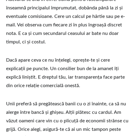
înseamnă principalul împrumutat, dobânda până la zi și
eventuale comisioane. Cere un calcul pe hârtie sau pe e-
mail. Vei observa cum fiecare zi în plus îngroașă discret
nota. E ca și cum secundarul ceasului ar bate nu doar
timpul, ci și costul.
Dacă apare ceva ce nu înțelegi, oprește-te și cere
explicații pe puncte. Un consilier bun de la amanet îți
explică liniștit. E dreptul tău, iar transparența face parte
din orice relație comercială onestă.
Unii preferă să pregătească banii cu o zi înainte, ca să nu
alerge între bancă și ghișeu. Alții plătesc cu cardul. Am
văzut oameni care vin cu o plicuță de economii strânse cu
grijă. Orice alegi, asigură-te că ai un mic tampon peste