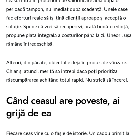
ceasul intra în procedura de valorificare abia după o
perioadă tampon, nu imediat după scadență. Unele case
fac eforturi reale să își țină clienții aproape și acceptă o
soluție. Spune că vrei să recuperezi, arată bună-credință,
propune plata integrală a costurilor până la zi. Uneori, ușa
rămâne întredeschisă.
Alteori, din păcate, obiectul e deja în proces de vânzare.
Chiar și atunci, merită să întrebi dacă poți prioritiza
răscumpărarea achitând totul rapid. Nu strică să încerci.
Când ceasul are poveste, ai
grijă de ea
Fiecare ceas vine cu o fâșie de istorie. Un cadou primit la