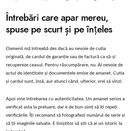
Întrebări care apar mereu,
spuse pe scurt și pe înțeles
Oamenii mă întreabă des dacă au nevoie de cutia
originală, de cardul de garanție sau de factură ca să-și
recupereze ceasul. Pentru răscumpărare, nu. Ai nevoie de
actul de identitate și documentele emise de amanet. Cutia
și cardul sunt, însă, aur atunci când, ulterior, vrei să vinzi.
Apoi vine întrebarea cu autenticitatea. Un amanet serios a
verificat asta la preluare, dar e de bun-simț să îți repeți
verificările. Îți recomand să fotografiezi numărul de serie și
să ții imaginile salvate. E liniștitor să știi că ai un istoric la