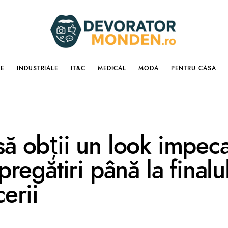
IE
INDUSTRIALE
IT&C
MEDICAL
MODA
PENTRU CASA
ă obții un look impeca
pregătiri până la finalu
erii