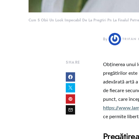
Cum S Obii Un Look Impecabil De La Pregtiri Pn La Finalul Petre
By
TRIFAN
SHARE
Obținerea unui l
pregătirilor este
adevărată artă a 
de fiecare secun
punct, care înce
https://www.la
ce permite liber
Pregătire