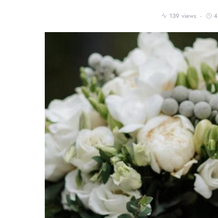
139 views
4