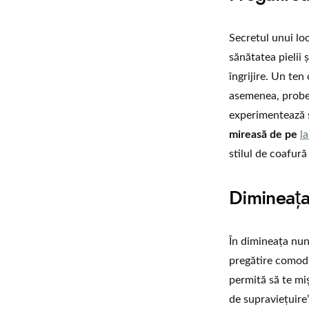
Secretul unui lo
sănătatea pielii 
îngrijire. Un ten
asemenea, probel
experimentează st
mireasă de pe
l
stilul de coafură 
Dimineața 
În dimineața nun
pregătire comod, 
permită să te miș
de supraviețuire