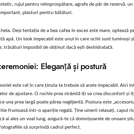
estetic, rujul pentru reîmprospătare, agrafe de păr de rezervă, un
e important, plasturi pentru bătături.
cheia. Deși tentația de a bea cafea în exces este mare, optează p
tă apă. Un look impecabil este unul în care ochii sunt luminoși și
te, trăsături imposibil de obținut dacă ești deshidratată.
ceremoniei: Eleganță și postură
iei este cel în care ținuta ta trebuie să arate impecabil. Aici in
or de ajustare. O rochie prea strâmtă îți va crea disconfort și îți
 ce una prea largă poate părea neglijentă. Postura este „accesoriu
ie frumoasă într-o apariție regală. Ține umerii relaxați, capul ri
că ai ales un voal lung, asigură-te că domnișoarele de onoare știu
otografiile să surprindă cadrul perfect.