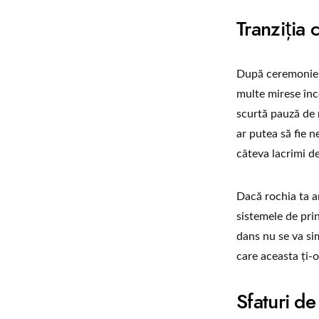
Tranziția 
După ceremonie ș
multe mirese înce
scurtă pauză de r
ar putea să fie n
câteva lacrimi de
Dacă rochia ta a
sistemele de pri
dans nu se va sim
care aceasta ți-o
Sfaturi de