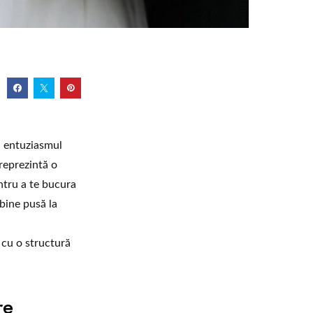
d entuziasmul
 reprezintă o
entru a te bucura
bine pusă la
 cu o structură
re