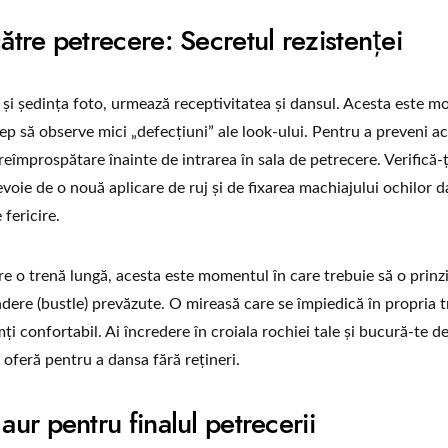
către petrecere: Secretul rezistenței
i ședința foto, urmează receptivitatea și dansul. Acesta este m
p să observe mici „defecțiuni” ale look-ului. Pentru a preveni ac
eîmprospătare înainte de intrarea în sala de petrecere. Verifică-ț
evoie de o nouă aplicare de ruj și de fixarea machiajului ochilor d
 fericire.
re o trenă lungă, acesta este momentul în care trebuie să o prinz
ndere (bustle) prevăzute. O mireasă care se împiedică în propria t
ți confortabil. Ai încredere în croiala rochiei tale și bucură-te d
 oferă pentru a dansa fără rețineri.
 aur pentru finalul petrecerii