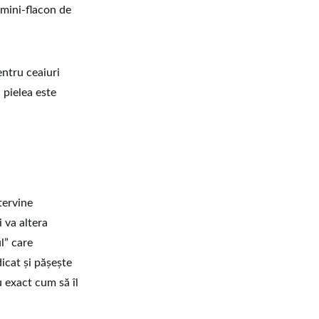
 mini-flacon de
entru ceaiuri
 pielea este
tervine
 va altera
l” care
dicat și pășește
 exact cum să îl