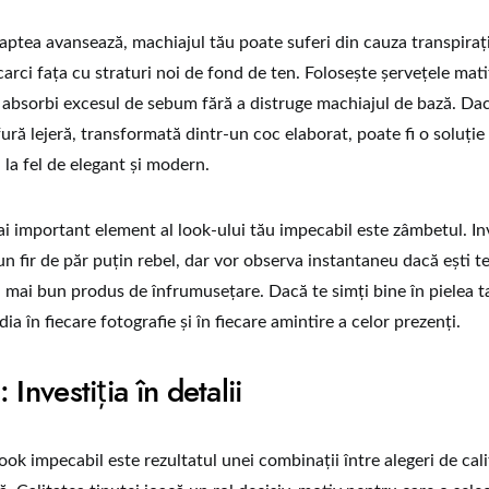
ptea avansează, machiajul tău poate suferi din cauza transpirației
arci fața cu straturi noi de fond de ten. Folosește șervețele mati
 absorbi excesul de sebum fără a distruge machiajul de bază. Da
fură lejeră, transformată dintr-un coc elaborat, poate fi o soluție
 la fel de elegant și modern.
ai important element al look-ului tău impecabil este zâmbetul. Inv
un fir de păr puțin rebel, dar vor observa instantaneu dacă ești t
l mai bun produs de înfrumusețare. Dacă te simți bine în pielea ta 
dia în fiecare fotografie și în fiecare amintire a celor prezenți.
 Investiția în detalii
ok impecabil este rezultatul unei combinații între alegeri de cali