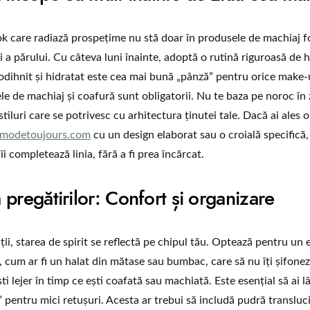
ok care radiază prospețime nu stă doar în produsele de machiaj fol
și a părului. Cu câteva luni înainte, adoptă o rutină riguroasă de h
 odihnit și hidratat este cea mai bună „pânză” pentru orice make-
e de machiaj și coafură sunt obligatorii. Nu te baza pe noroc în z
iluri care se potrivesc cu arhitectura ținutei tale. Dacă ai ales 
amodetoujours.com
cu un design elaborat sau o croială specifică,
îi completează linia, fără a fi prea încărcat.
pregătirilor: Confort și organizare
ții, starea de spirit se reflectă pe chipul tău. Optează pentru u
cum ar fi un halat din mătase sau bumbac, care să nu îți șifoneze 
ti lejer în timp ce ești coafată sau machiată. Este esențial să ai l
” pentru mici retușuri. Acesta ar trebui să includă pudră transluc