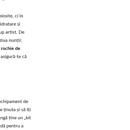
osite, ci în
idratare și
up artist. De
iua nunții;
o
rochie de
 asigură-te că
n echipament de
ținuta și să îți
ângă tine un „kit
idă pentru a