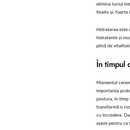
elimina luciul in
fixativ și, foart
Hidratarea este 
hidratante și mul
plină de vitalita
În timpul 
Momentul ceremon
importanța probel
postura, în timp
transformă o roch
cu încredere. Da
așeze pentru ca f