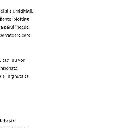
 și a umidității.
fiante (blotting
că părul începe
 salvatoare care
itatii nu vor
ensionată.
și în ținuta ta,
tate și o