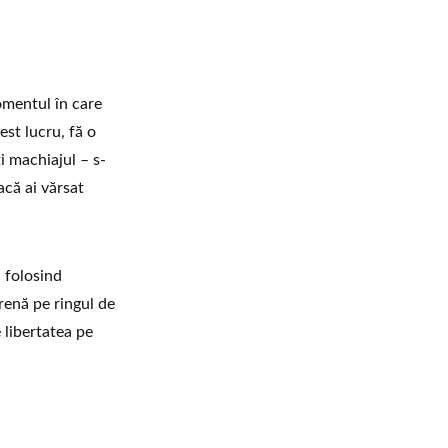
omentul în care
est lucru, fă o
i machiajul – s-
acă ai vărsat
i folosind
renă pe ringul de
e libertatea pe