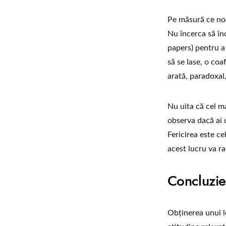
Pe măsură ce noa
Nu încerca să înc
papers) pentru a
să se lase, o coa
arată, paradoxal,
Nu uita că cel m
observa dacă ai 
Fericirea este ce
acest lucru va ra
Concluzie:
Obținerea unui lo