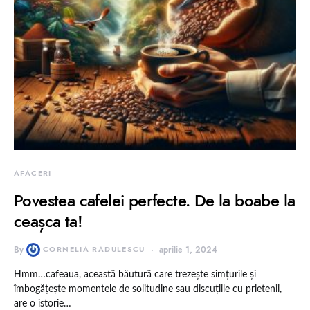
AFACERI
Povestea cafelei perfecte. De la boabe la
ceașca ta!
By
CORNELIA RADULESCU
aprilie 1, 2024
Hmm…cafeaua, această băutură care trezește simțurile și
îmbogățește momentele de solitudine sau discuțiile cu prietenii,
are o istorie…