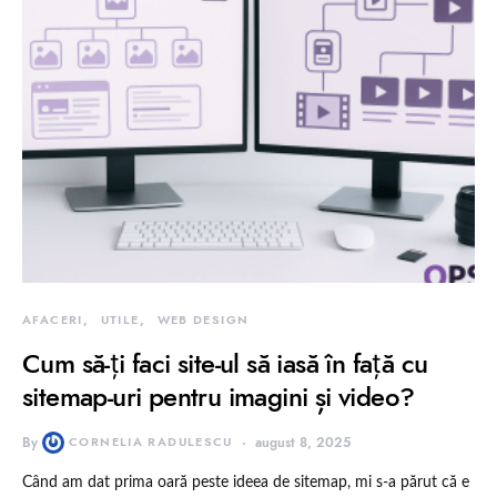
AFACERI
UTILE
WEB DESIGN
Cum să-ți faci site-ul să iasă în față cu
sitemap-uri pentru imagini și video?
By
CORNELIA RADULESCU
august 8, 2025
Când am dat prima oară peste ideea de sitemap, mi s-a părut că e