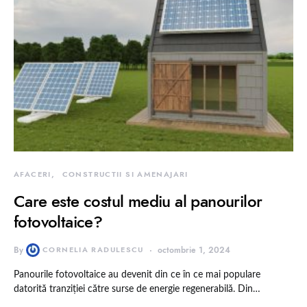
AFACERI
CONSTRUCTII SI AMENAJARI
Care este costul mediu al panourilor
fotovoltaice?
By
CORNELIA RADULESCU
octombrie 1, 2024
Panourile fotovoltaice au devenit din ce în ce mai populare
datorită tranziției către surse de energie regenerabilă. Din…