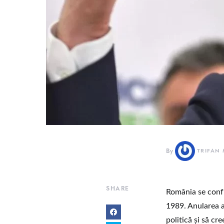
By
TRIFAN
SHARE
România se confr
1989. Anularea a
politică şi să cr