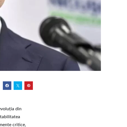
voluţia din
tabilitatea
mente critice,