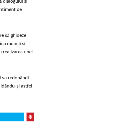
 dialogului şi
entiment de
re să ghideze
ica muncii şi
u realizarea unei
i va redobândi
lidându-şi astfel