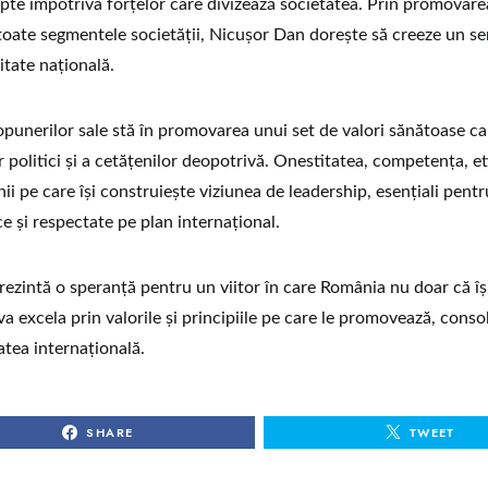
upte împotriva forțelor care divizează societatea. Prin promovarea
 toate segmentele societăţii, Nicuşor Dan doreşte să creeze un s
ritate naţională.
unerilor sale stă în promovarea unui set de valori sănătoase ca
r politici şi a cetăţenilor deopotrivă. Onestitatea, competenţa, et
nii pe care îşi construieşte viziunea de leadership, esenţiali pentr
e şi respectate pe plan internaţional.
ezintă o speranţă pentru un viitor în care România nu doar că îş
 va excela prin valorile şi principiile pe care le promovează, conso
atea internaţională.
SHARE
TWEET