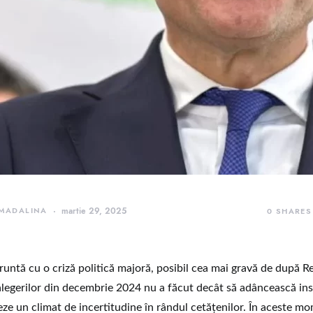
 MADALINA
martie 29, 2025
0
SHARES
untă cu o criză politică majoră, posibil cea mai gravă de după Re
legerilor din decembrie 2024 nu a făcut decât să adâncească ins
eeze un climat de incertitudine în rândul cetăţenilor. În aceste mo