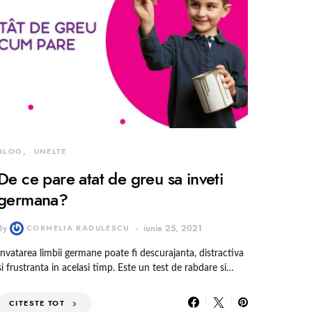
BLOG
UNELTE
De ce pare atat de greu sa inveti
germana?
By
CORNELIA RADULESCU
iunie 25, 2021
Invatarea limbii germane poate fi descurajanta, distractiva
si frustranta in acelasi timp. Este un test de rabdare si…
CITESTE TOT