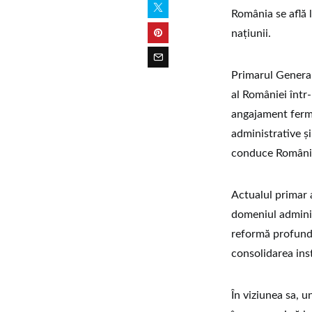
România se află l
naţiunii.
Primarul General
al României într
angajament ferm
administrative ş
conduce România 
Actualul primar a
domeniul adminis
reformă profundă
consolidarea inst
În viziunea sa, u