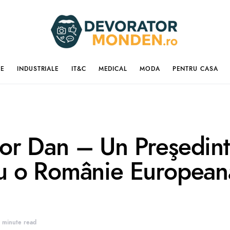
IE
INDUSTRIALE
IT&C
MEDICAL
MODA
PENTRU CASA
or Dan – Un Preşedin
u o Românie European
 minute read