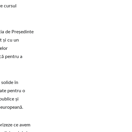
ze cursul
ţia de Preşedinte
t şi cu un
elor
că pentru a
 solide în
tate pentru o
publice şi
a europeană.
lorizeze ce avem