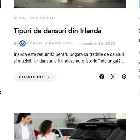
BLOG
CURIOZITATI
Tipuri de dansuri din Irlanda
By
CORNELIA RADULESCU
noiembrie 28, 2023
Irlanda este renumită pentru bogata sa tradiție de dansuri
și muzică, iar dansurile irlandeze au o istorie îndelungată…
CITESTE TOT