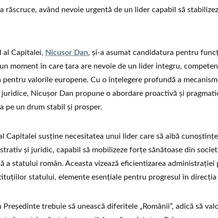
a răscruce, având nevoie urgentă de un lider capabil să stabilize
 al Capitalei,
Nicuşor Dan
, şi-a asumat candidatura pentru func
-un moment în care țara are nevoie de un lider integru, competen
 pentru valorile europene. Cu o înţelegere profundă a mecanism
i juridice, Nicuşor Dan propune o abordare proactivă şi pragmati
pe un drum stabil şi prosper.
l Capitalei susţine necesitatea unui lider care să aibă cunoştinţe
trativ şi juridic, capabil să mobilizeze forţe sănătoase din socie
 a statului român. Aceasta vizează eficientizarea administraţiei 
ituţiilor statului, elemente esenţiale pentru progresul în direcţi
n Preşedinte trebuie să unească diferitele „Românii”, adică să va