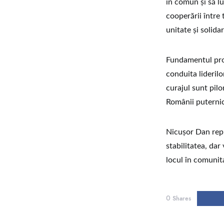
în comun şi să l
cooperării între
unitate şi solida
Fundamentul prop
conduita liderilo
curajul sunt pilo
Românii puternic
Nicuşor Dan repr
stabilitatea, dar
locul în comunit
0
Shares