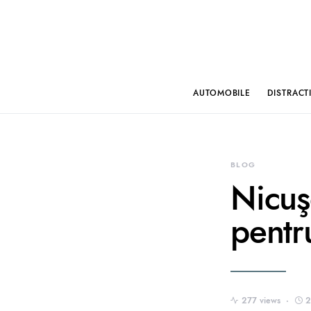
AUTOMOBILE
DISTRACT
BLOG
Nicuş
pentr
277 views
2