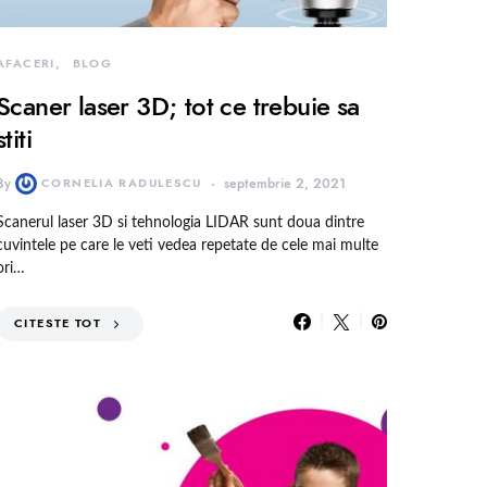
AFACERI
BLOG
Scaner laser 3D; tot ce trebuie sa
stiti
By
CORNELIA RADULESCU
septembrie 2, 2021
Scanerul laser 3D si tehnologia LIDAR sunt doua dintre
cuvintele pe care le veti vedea repetate de cele mai multe
ori…
CITESTE TOT