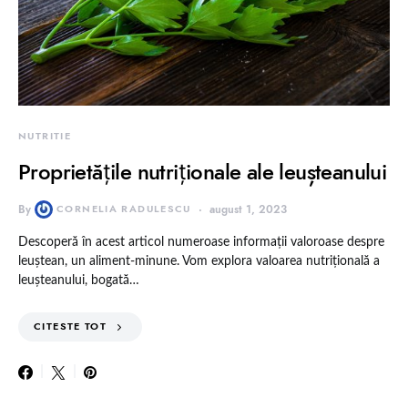
NUTRITIE
Proprietățile nutriționale ale leușteanului
By
CORNELIA RADULESCU
august 1, 2023
Descoperă în acest articol numeroase informații valoroase despre
leuștean, un aliment-minune. Vom explora valoarea nutrițională a
leușteanului, bogată…
CITESTE TOT