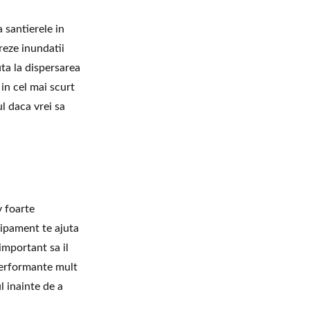
 santierele in
reze inundatii
ta la dispersarea
 in cel mai scurt
l daca vrei sa
 foarte
chipament te ajuta
important sa il
 performante mult
ul inainte de a