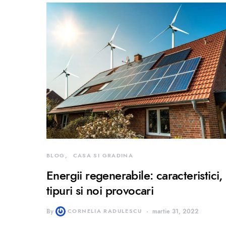
BLOG
CASA SI GRADINA
Energii regenerabile: caracteristici,
tipuri si noi provocari
By
CORNELIA RADULESCU
martie 31, 2022