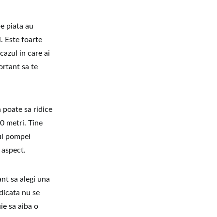
e piata au
. Este foarte
cazul in care ai
ortant sa te
 poate sa ridice
10 metri. Tine
ul pompei
 aspect.
ant sa alegi una
idicata nu se
uie sa aiba o