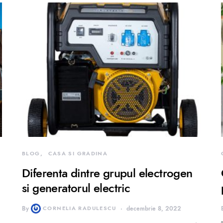
BLOG
CASA SI GRADINA
Diferenta dintre grupul electrogen
si generatorul electric
By
CORNELIA RADULESCU
decembrie 8, 2022