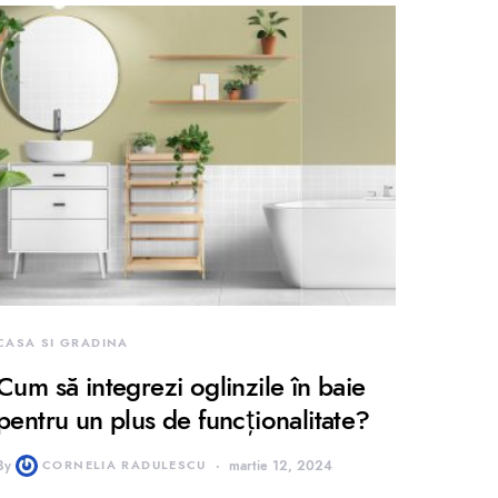
CASA SI GRADINA
Cum să integrezi oglinzile în baie
pentru un plus de funcționalitate?
By
CORNELIA RADULESCU
martie 12, 2024