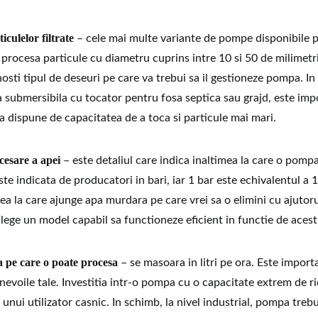
culelor filtrate
– cele mai multe variante de pompe disponibile p
 procesa particule cu diametru cuprins intre 10 si 50 de milimetri
sti tipul de deseuri pe care va trebui sa il gestioneze pompa. In 
submersibila cu tocator pentru fosa septica sau grajd, este imp
ta dispune de capacitatea de a toca si particule mai mari.
cesare a apei
– este detaliul care indica inaltimea la care o pompa
te indicata de producatori in bari, iar 1 bar este echivalentul a 
a la care ajunge apa murdara pe care vrei sa o elimini cu ajutor
alege un model capabil sa functioneze eficient in functie de acest
a pe care o poate procesa
– se masoara in litri pe ora. Este import
nevoile tale. Investitia intr-o pompa cu o capacitate extrem de r
ul unui utilizator casnic. In schimb, la nivel industrial, pompa treb