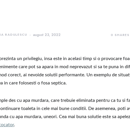
IA RADULESCU
august 23, 2022
0
SHARES
eprezinta un privilegiu, insa este in acelasi timp si o provocare fo
nimente care pot sa apara in mod neprevazut si sa te puna in dif
 mod corect, ai nevoide solutii performante. Un exemplu de situat
a in care folosesti o fosa septica.
ple des cu apa murdara, care trebuie eliminata pentru ca tu si fa
 continuare toaleta in cele mai bune conditii. De asemenea, poti a
unda cu apa murdara, uneori. Cea mai buna solutie este sa apelez
tocator
.