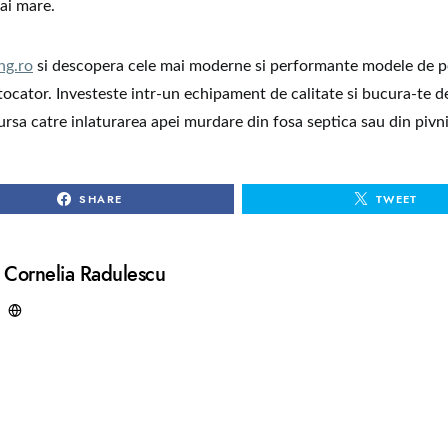
ai mare.
ng.ro
si descopera cele mai moderne si performante modele de
tocator. Investeste intr-un echipament de calitate si bucura-te de
ursa catre inlaturarea apei murdare din fosa septica sau din pivn
SHARE
TWEET
Cornelia Radulescu