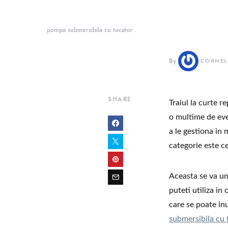
pompa submersibila cu tocator
By
CORNEL
SHARE
Traiul la curte r
o multime de eve
a le gestiona in
categorie este ce
Aceasta se va um
puteti utiliza in
care se poate in
submersibila cu 