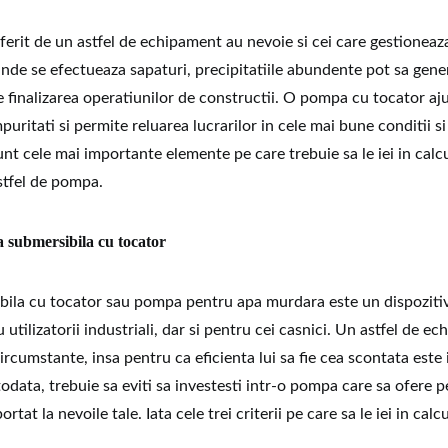
oferit de un astfel de echipament au nevoie si cei care gestioneaza
 unde se efectueaza sapaturi, precipitatiile abundente pot sa gene
e finalizarea operatiunilor de constructii. O pompa cu tocator aju
puritati si permite reluarea lucrarilor in cele mai bune conditii si
unt cele mai importante elemente pe care trebuie sa le iei in calcu
astfel de pompa.
submersibila cu tocator
ila cu tocator sau pompa pentru apa murdara este un dispozitiv
utilizatorii industriali, dar si pentru cei casnici. Un astfel de e
ircumstante, insa pentru ca eficienta lui sa fie cea scontata este 
otodata, trebuie sa eviti sa investesti intr-o pompa care sa ofere
ortat la nevoile tale. Iata cele trei criterii pe care sa le iei in calc