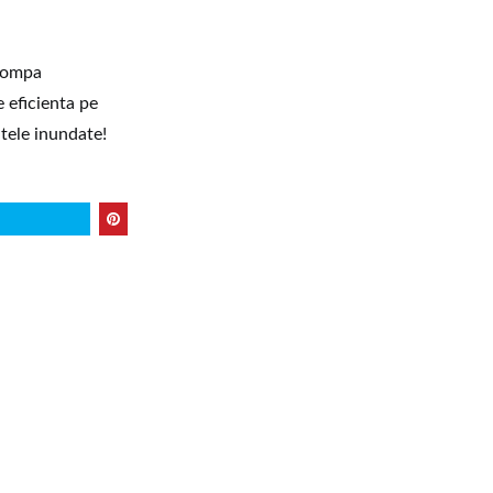
 pompa
 eficienta pe
itele inundate!