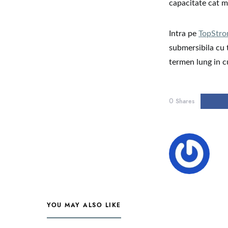
capacitate cat m
Intra pe
TopStro
submersibila cu 
termen lung in c
0
Shares
YOU MAY ALSO LIKE