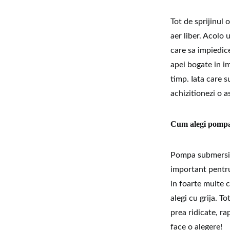
Tot de sprijinul 
aer liber. Acolo
care sa impiedic
apei bogate in im
timp. Iata care s
achizitionezi o 
Cum alegi pompa 
Pompa submersib
important pentru 
in foarte multe c
alegi cu grija. T
prea ridicate, rap
face o alegere!