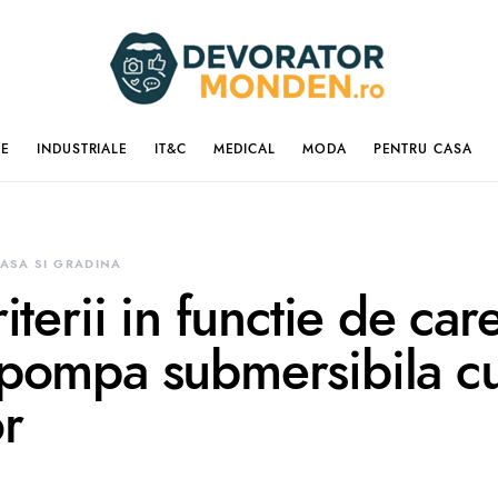
IE
INDUSTRIALE
IT&C
MEDICAL
MODA
PENTRU CASA
ASA SI GRADINA
riterii in functie de car
 pompa submersibila c
or