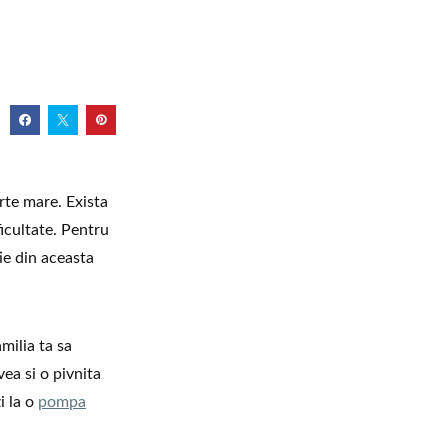
arte mare. Exista
icultate. Pentru
ie din aceasta
milia ta sa
vea si o pivnita
i la o
pompa