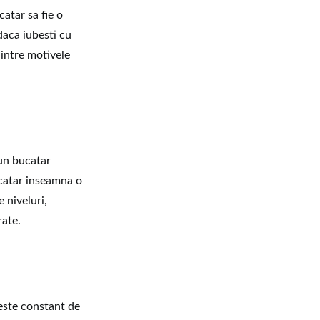
atar sa fie o
daca iubesti cu
dintre motivele
 un bucatar
ucatar inseamna o
 niveluri,
rate.
reste constant de