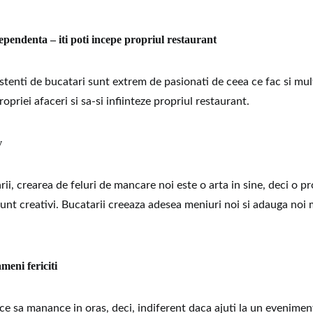
endenta – iti poti incepe propriul restaurant
stenti de bucatari sunt extrem de pasionati de ceea ce fac si mult
opriei afaceri si sa-si infiinteze propriul restaurant.
v
i, crearea de feluri de mancare noi este o arta in sine, deci o p
sunt creativi. Bucatarii creeaza adesea meniuri noi si adauga noi 
ameni fericiti
ce sa manance in oras, deci, indiferent daca ajuti la un evenimen