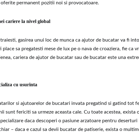
fi oferite permanent pozitii noi si provocatoare.
ei cariere la nivel global
 traiesti, gasirea unui loc de munca ca ajutor de bucatar va fi in
ti place sa pregatesti mese de lux pe o nava de croaziera, fie ca vr
enea, cariera de ajutor de bucatar sau de bucatar este una extr
cializa cu usurinta
arilor si ajutoarelor de bucatari invata pregatind si gatind tot f
nii sunt fericiti sa urmeze aceasta cale. Cu toate acestea, exista
specializare daca descoperi o pasiune arzatoare pentru deserturi
hiar – daca e cazul sa devii bucatar de patiserie, exista o multi