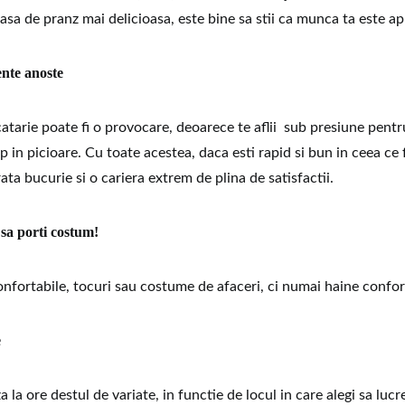
masa de pranz mai delicioasa, este bine sa stii ca munca ta este ap
nte anoste
atarie poate fi o provocare, deoarece te aflii sub presiune pentru 
 in picioare. Cu toate acestea, daca esti rapid si bun in ceea ce f
ata bucurie si o cariera extrem de plina de satisfactii.
sa porti costum!
onfortabile, tocuri sau costume de afaceri, ci numai haine confor
e
a la ore destul de variate, in functie de locul in care alegi sa lucr