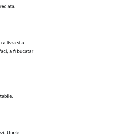
reciata.
a livra si a
aci, a fi bucatar
tabile.
ezi. Unele