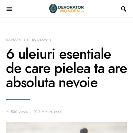
SANATATE SI ECOLOGIE
6 uleiuri esentiale
de care pielea ta are
absoluta nevoie
500 views
3 minute read