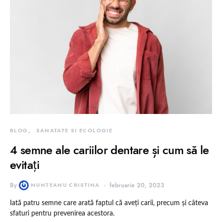
BLOG
SANATATE SI ECOLOGIE
4 semne ale cariilor dentare și cum să le
evitaţi
By
MUNTEANU CRISTINA
februarie 20, 2023
Iată patru semne care arată faptul că aveți carii, precum şi câteva
sfaturi pentru prevenirea acestora.